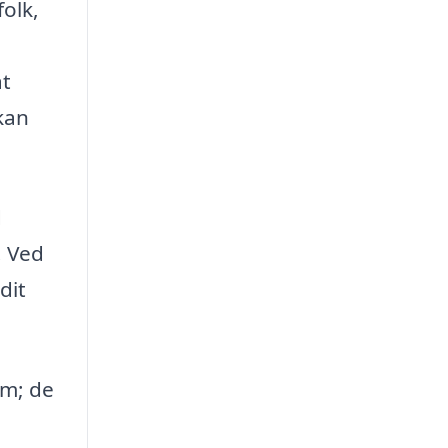
olk,
at
kan
d
. Ved
dit
om; de