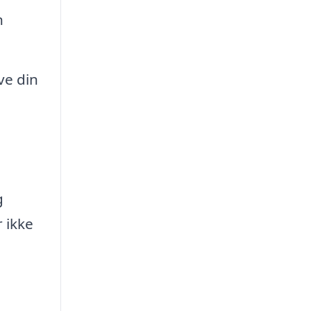
n
ve din
g
 ikke