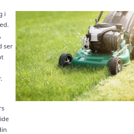
 i
ted.
,
d ser
at
.
rs
ide
din