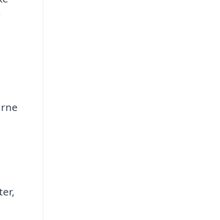
r
årne
ter,