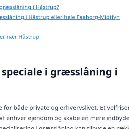
græsslåning i Håstrup?
æsslåning i Håstrup eller hele Faaborg-Midtfyn
byer nær Håstrup
speciale i græsslåning i
 for både private og erhvervslivet. Et velfrise
yk af enhver ejendom og skabe en mere indbyd
ecialisering i græsslåning kan tilbyde en ræk