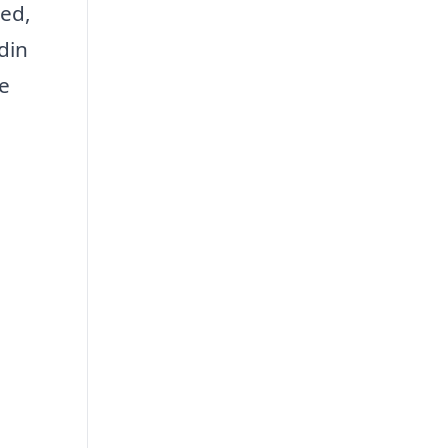
hed,
din
e