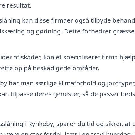
e resultat.
åning kan disse firmaer også tilbyde behand
alskæring og gødning. Dette forbedrer græsse
ider af skader, kan et specialiseret firma hjæl
 rette op på beskadigede områder.
by har man særlige klimaforhold og jordtyper
kan tilpasse deres tjenester, så de passer beds
slåning i Rynkeby, sparer du tid og sikrer, at 
n være en stor fordel, især i en travl hverdag,