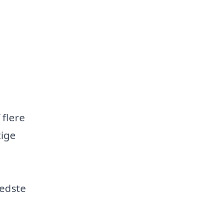
 flere
tige
bedste