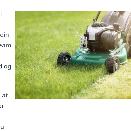
i
 din
team
id og
 at
or
du