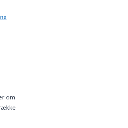
une
ler om
 række