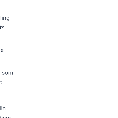
ling
ts
pe
, som
t
din
 hvor