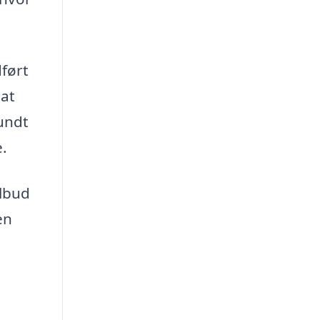
dført
 at
sundt
e.
ilbud
en