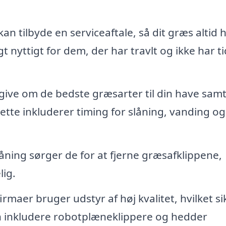
kan tilbyde en serviceaftale, så dit græs altid 
 nyttigt for dem, der har travlt og ikke har tid
ive om de bedste græsarter til din have sam
tte inkluderer timing for slåning, vanding og
åning sørger de for at fjerne græsafklippene,
lig.
irmaer bruger udstyr af høj kvalitet, hvilket si
an inkludere robotplæneklippere og hedder