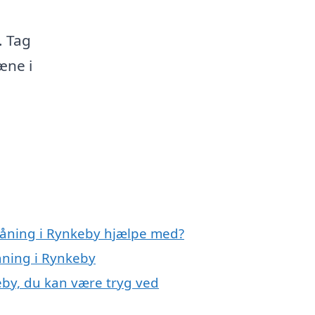
. Tag
æne i
låning i Rynkeby hjælpe med?
åning i Rynkeby
eby, du kan være tryg ved