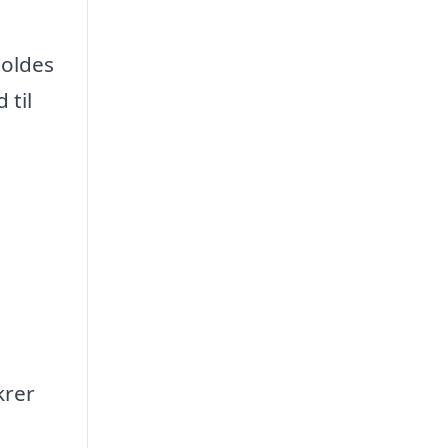
holdes
 til
t
krer