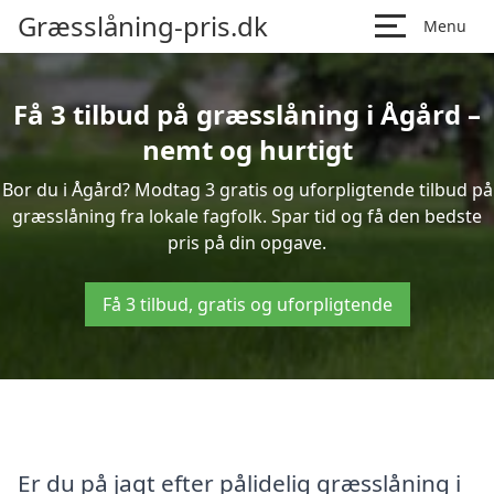
Græsslåning-pris.dk
Menu
Få 3 tilbud på græsslåning i Ågård –
nemt og hurtigt
Bor du i Ågård? Modtag 3 gratis og uforpligtende tilbud på
græsslåning fra lokale fagfolk. Spar tid og få den bedste
pris på din opgave.
Få 3 tilbud, gratis og uforpligtende
Er du på jagt efter pålidelig græsslåning i