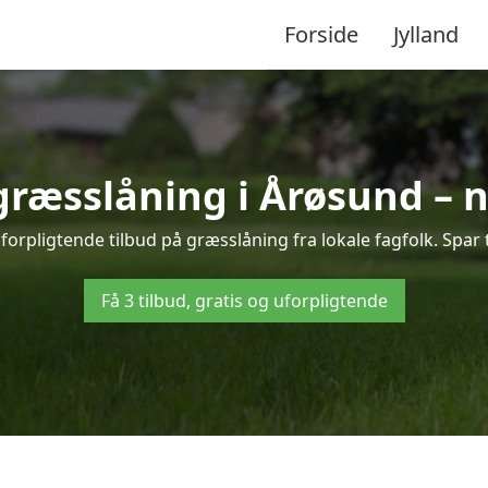
Forside
Jylland
 græsslåning i Årøsund – 
orpligtende tilbud på græsslåning fra lokale fagfolk. Spar 
Få 3 tilbud, gratis og uforpligtende