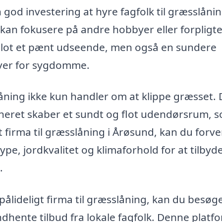
 god investering at hyre fagfolk til græsslånin
 kan fokusere på andre hobbyer eller forpligte
 blot et pænt udseende, men også en sundere
ver for sygdomme.
ning ikke kun handler om at klippe græsset. 
neret skaber et sundt og flot udendørsrum, 
 firma til græsslåning i Årøsund, kan du forve
pe, jordkvalitet og klimaforhold for at tilbyd
.
t pålideligt firma til græsslåning, kan du besøg
ndhente tilbud fra lokale fagfolk. Denne platf