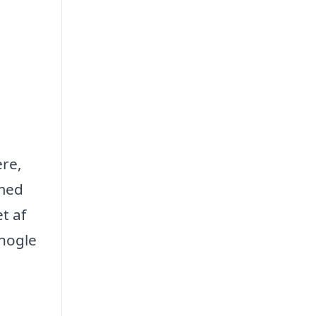
ere,
 med
t af
 nogle