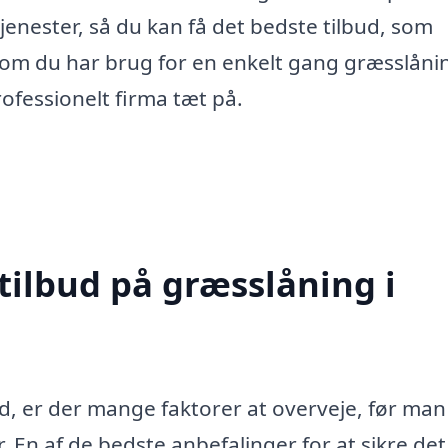
enester, så du kan få det bedste tilbud, som
 om du har brug for en enkelt gang græsslåni
rofessionelt firma tæt på.
tilbud på græsslåning i
d, er der mange faktorer at overveje, før man
. En af de bedste anbefalinger for at sikre de