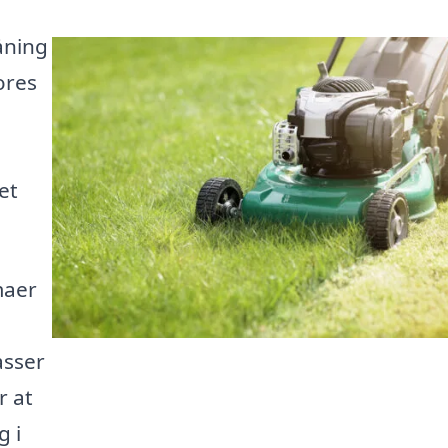
åning
ores
et
maer
asser
r at
g i