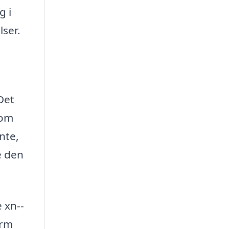
g i
lser.
Det
som
nte,
e den
e xn--
orm