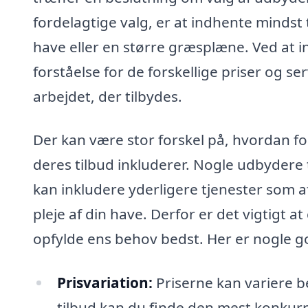
fordelagtige valg, er at indhente mindst 
have eller en større græsplæne. Ved at i
forståelse for de forskellige priser og 
arbejdet, der tilbydes.
Der kan være stor forskel på, hvordan f
deres tilbud inkluderer. Nogle udbyder
kan inkludere yderligere tjenester som a
pleje af din have. Derfor er det vigtigt a
opfylde ens behov bedst. Her er nogle go
Prisvariation:
Priserne kan variere be
tilbud kan du finde den mest konkurr