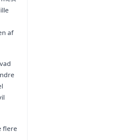
lle
en af
hvad
andre
el
il
 flere