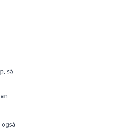
p, så
dan
n også