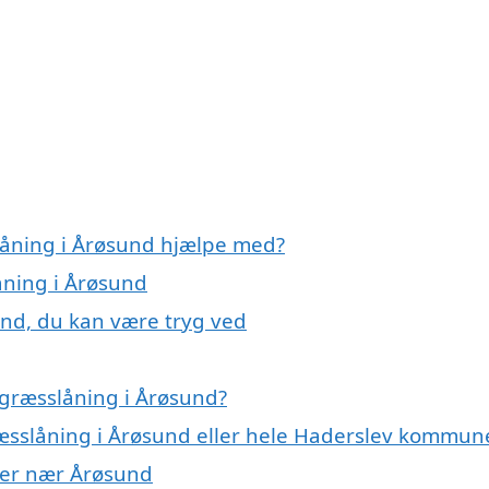
låning i Årøsund hjælpe med?
åning i Årøsund
und, du kan være tryg ved
 græsslåning i Årøsund?
ræsslåning i Årøsund eller hele Haderslev kommun
byer nær Årøsund