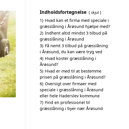
Indholdsfortegnelse
skjul
1)
Hvad kan et firma med speciale i
græsslåning i Årøsund hjælpe med?
2)
Indhent altid mindst 3 tilbud på
græsslåning i Årøsund
3)
Få nemt 3 tilbud på græsslåning
i Årøsund, du kan være tryg ved
4)
Hvad koster græsslåning i
Årøsund?
5)
Hvad er med til at bestemme
prisen på græsslåning i Årøsund?
6)
Oversigt over firmaer med
speciale i græsslåning i Årøsund
eller hele Haderslev kommune
7)
Find en professionel til
græsslåning i byer nær Årøsund