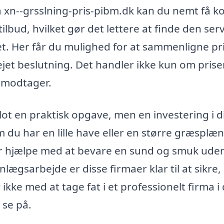
På xn--grsslning-pris-pibm.dk kan du nemt få k
ilbud, hvilket gør det lettere at finde den serv
et. Her får du mulighed for at sammenligne pr
ejet beslutning. Det handler ikke kun om prise
u modtager.
lot en praktisk opgave, men en investering i d
u har en lille have eller en større græsplæn
er hjælpe med at bevare en sund og smuk ude
ægsarbejde er disse firmaer klar til at sikre, 
ikke med at tage fat i et professionelt firma i
 se på.