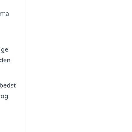
lima
gge
uden
 bedst
 og