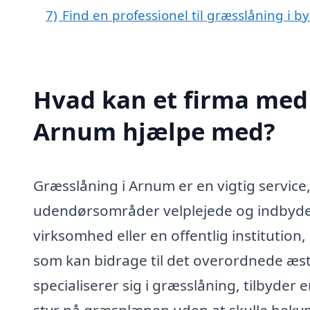
7)
Find en professionel til græsslåning i 
Hvad kan et firma med 
Arnum hjælpe med?
Græsslåning i Arnum er en vigtig service
udendørsområder velplejede og indbyden
virksomhed eller en offentlig institution
som kan bidrage til det overordnede æste
specialiserer sig i græsslåning, tilbyder
styr på græsplænen uden at skulle beky