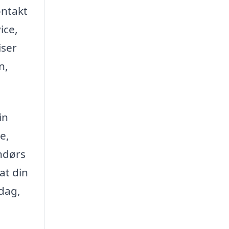
ontakt
ice,
iser
n,
in
e,
ndørs
at din
 dag,