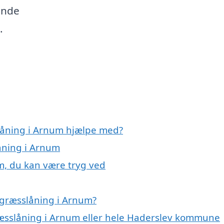
finde
.
slåning i Arnum hjælpe med?
låning i Arnum
m, du kan være tryg ved
 græsslåning i Arnum?
ræsslåning i Arnum eller hele Haderslev kommune