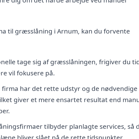
a til græsslåning i Arnum, kan du forvente
elle tage sig af græsslåningen, frigiver du tid 
re vil fokusere på.
t firma har det rette udstyr og de nødvendige
vilket giver et mere ensartet resultat end man
per.
ingsfirmaer tilbyder planlagte services, så 
læne bliver slået på de rette tidspunkter.