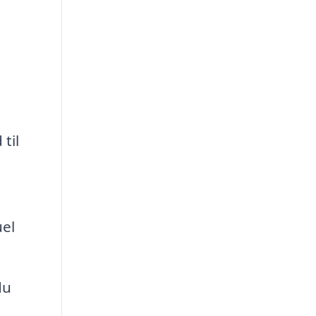
til
uel
du