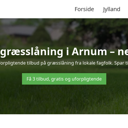
Forside
Jylland
å græsslåning i Arnum – n
rpligtende tilbud på græsslåning fra lokale fagfolk. Spar t
Få 3 tilbud, gratis og uforpligtende