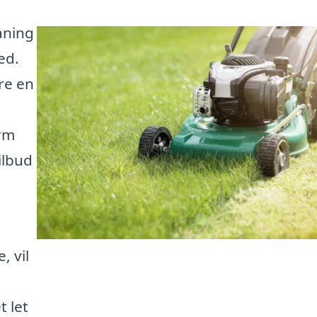
åning
ed.
re en
orm
ilbud
, vil
 let