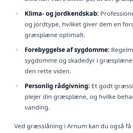
Klima- og jordkendskab:
Professione
og jordtype, hvilket giver dem en forde
græsplæne optimalt.
Forebyggelse af sygdomme:
Regelmæ
sygdomme og skadedyr i græsplænen, 
den rette viden.
Personlig rådgivning:
Et godt græss
plejer din græsplæne, og hvilke beh
vanding.
Ved græsslåning i Arnum kan du også få hj