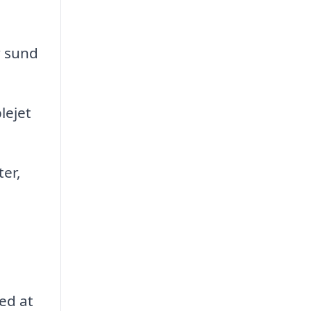
r sund
lejet
er,
ed at