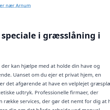
byer nær Arnum
speciale i græsslåning i
, der kan hjælpe med at holde din have og
de. Uanset om du ejer et privat hjem, en
, er det afgørende at have en velplejet græspl
tiske udtryk. Professionelle firmaer, der
 en række services, der gør det nemt for dig at
mre dig om det hårde arbejde ved manuel