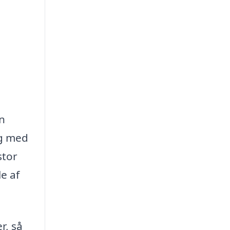
an
ig med
stor
e af
r, så