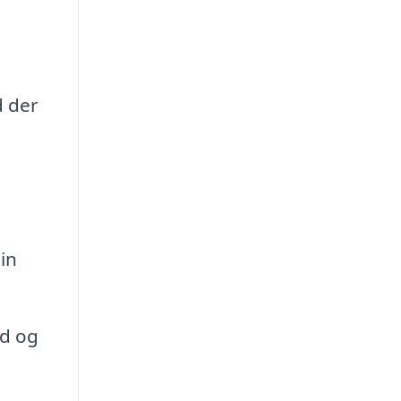
d der
in
ed og