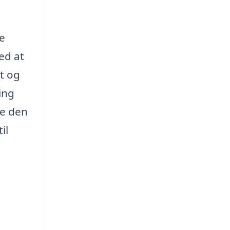
re
ed at
vt og
ing
de den
il