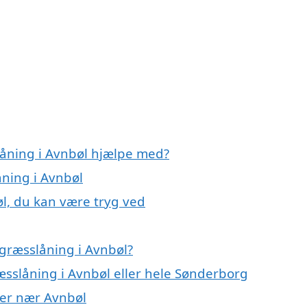
låning i Avnbøl hjælpe med?
åning i Avnbøl
øl, du kan være tryg ved
græsslåning i Avnbøl?
æsslåning i Avnbøl eller hele Sønderborg
byer nær Avnbøl