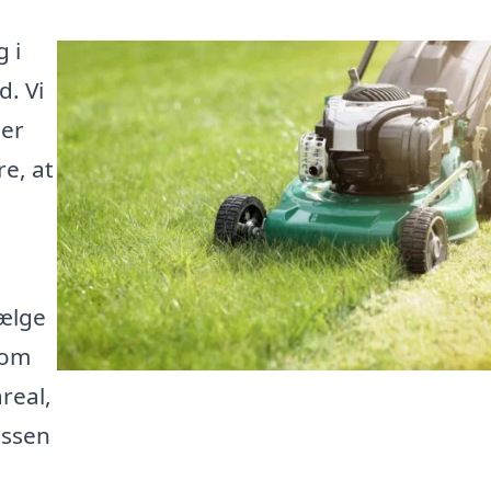
 i
d. Vi
der
e, at
vælge
 om
areal,
essen