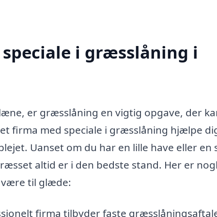
speciale i græsslåning i
læne, er græsslåning en vigtig opgave, der k
 et firma med speciale i græsslåning hjælpe d
lejet. Uanset om du har en lille have eller en 
æsset altid er i den bedste stand. Her er nogl
være til glæde:
sionelt firma tilbyder faste græsslåningsaftale