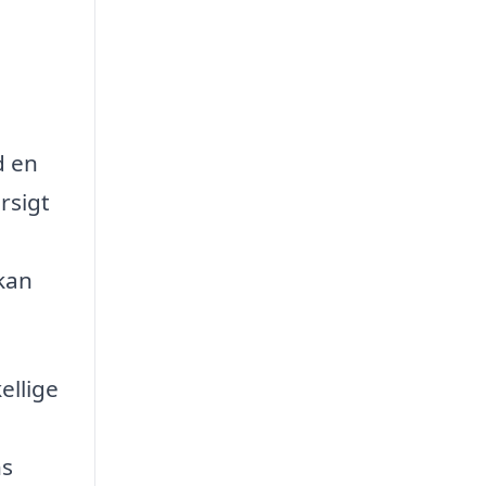
d en
rsigt
 kan
ellige
ns