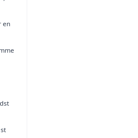
r en
remme
dst
st