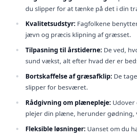
du slipper for at tænke på det i din t
Kvalitetsudstyr:
Fagfolkene benytter s
jævn og præcis klipning af græsset.
Tilpasning til årstiderne:
De ved, hvo
sund vækst, alt efter hvad der er beds
Bortskaffelse af græsafklip:
De tager
slipper for besværet.
Rådgivning om plænepleje:
Udover g
plejer din plæne, herunder gødning,
Fleksible løsninger:
Uanset om du har