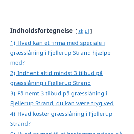
Indholdsfortegnelse
skjul
1)
Hvad kan et firma med speciale i
græsslåning i Fjellerup Strand hjælpe
med?
2)
Indhent altid mindst 3 tilbud på
græsslåning i Fjellerup Strand
3)
Få nemt 3 tilbud på græsslåning i
Fjellerup Strand, du kan være tryg ved
4)
Hvad koster græsslåning i Fjellerup
Strand?
5)
Hvad er med til at bestemme prisen på