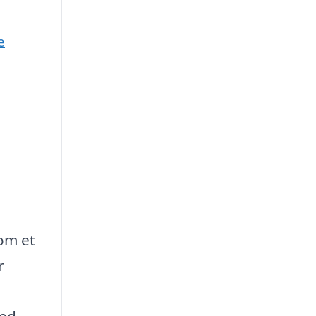
e
som et
r
med