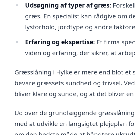
Udsøgning af typer af græs:
Forskel
græs. En specialist kan rådgive om d
lysforhold, jordtype og andre faktore
Erfaring og ekspertise:
Et firma spec
viden og erfaring, der sikrer, at arbe
Græsslåning i Hylke er mere end blot e
bevare græssets sundhed og trivsel. Ved 
bliver klare og sunde, og at det bliver en
Ud over de grundlæggende græsslåningst
med at udvikle en langsigtet plejeplan f
om den bedste måde at håndtere ukrudt