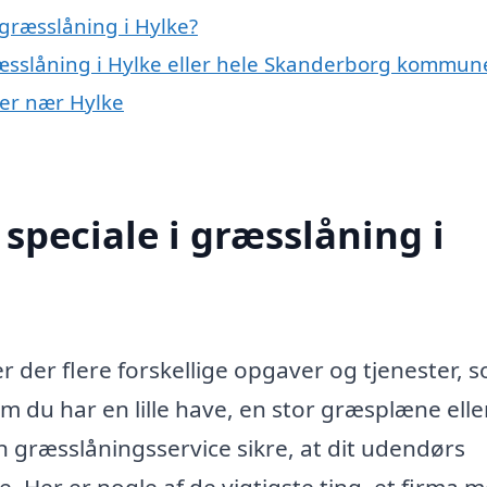
græsslåning i Hylke?
ræsslåning i Hylke eller hele Skanderborg kommun
yer nær Hylke
speciale i græsslåning i
r der flere forskellige opgaver og tjenester, 
m du har en lille have, en stor græsplæne elle
 græsslåningsservice sikre, at dit udendørs
 Her er nogle af de vigtigste ting, et firma 