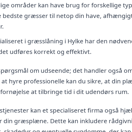
lige områder kan have brug for forskellige ty
e bedste græsser til netop din have, afhængigt
r.
ialiseret i græsslåning i Hylke har den nødve
jdet udføres korrekt og effektivt.
t spørgsmål om udseende; det handler også om
at hyre professionelle kan du sikre, at din pl
 fornøjelse at tilbringe tid i dit udendørs rum.
jenester kan et specialiseret firma også hjæ
or din græsplæne. Dette kan inkludere rådgivn
, skadedyr og eventuelle sygdomme, der kan