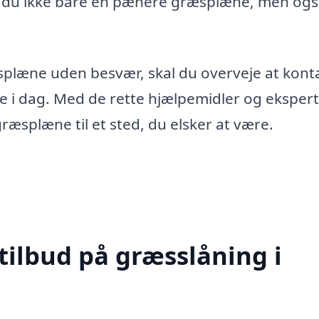
år du ikke bare en pænere græsplæne, men og
splæne uden besvær, skal du overveje at kont
lke i dag. Med de rette hjælpemidler og ekspert
æsplæne til et sted, du elsker at være.
tilbud på græsslåning i