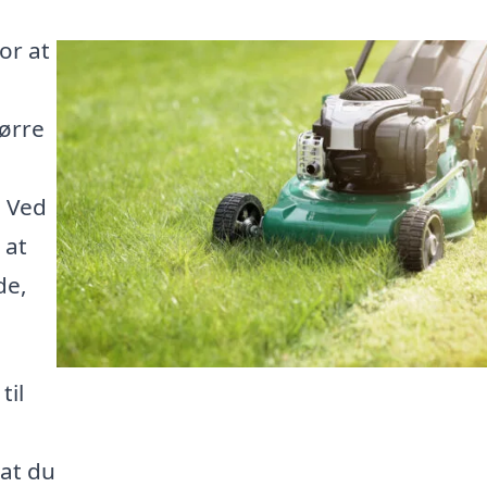
or at
tørre
g
. Ved
 at
de,
til
 at du