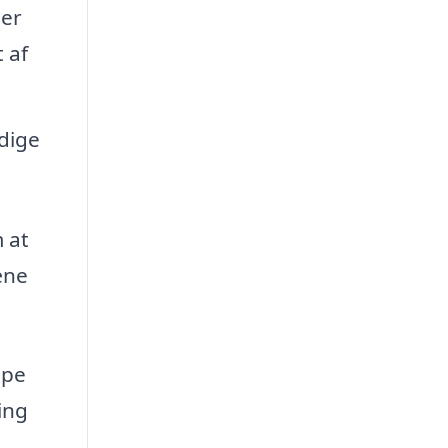
per
 af
ndige
 at
æne
lpe
ing