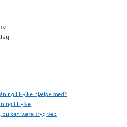
ne
 dag!
låning i Hylke hjælpe med?
åning i Hylke
, du kan være tryg ved