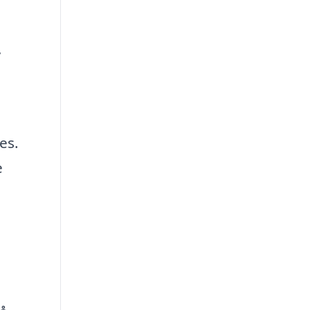
,
es.
e