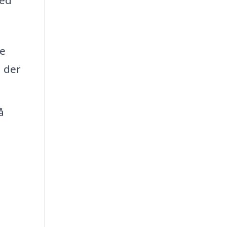
pe
, der
å