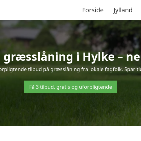
Forside
Jylland
å græsslåning i Hylke – n
rpligtende tilbud på græsslåning fra lokale fagfolk. Spar t
Få 3 tilbud, gratis og uforpligtende