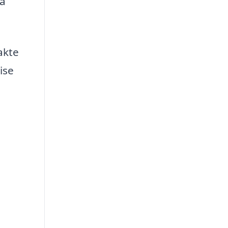
så
akte
ise