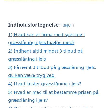
Indholdsfortegnelse
skjul
1)
Hvad kan et firma med speciale i
græsslåning i Jels hjælpe med?
2)
Indhent altid mindst 3 tilbud på
græsslåning i Jels
3)
Få nemt 3 tilbud på græsslåning i Jels,
du kan være tryg ved
4)
Hvad koster græsslåning i Jels?
5)
Hvad er med til at bestemme prisen på
græsslåning i Jels?