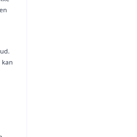
 en
bud.
u kan
m