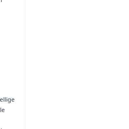
ellige
le