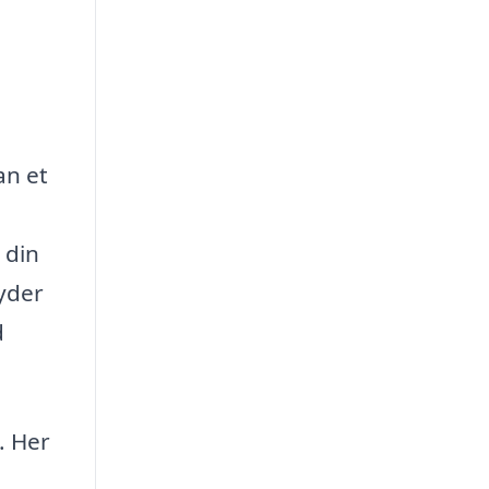
an et
 din
byder
d
. Her