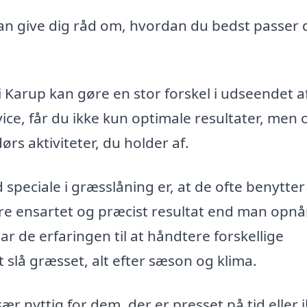
an give dig råd om, hvordan du bedst passer 
 i Karup kan gøre en stor forskel i udseendet a
ice, får du ikke kun optimale resultater, men 
rs aktiviteter, du holder af.
speciale i græsslåning er, at de ofte benytter 
ere ensartet og præcist resultat end man opnå
r de erfaringen til at håndtere forskellige
t slå græsset, alt efter sæson og klima.
ær nyttig for dem, der er presset på tid eller 