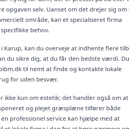
øre opgaven selv. Uanset om det drejer sig om
mmercielt område, kan et specialiseret firma
 specifikke behov.
 i Karup, kan du overveje at indhente flere til
n du sikre dig, at du får den bedste værdi. D
ibm.dk til nemt at finde og kontakte lokale
brug for uden besvær.
er ikke kun om estetik; det handler også om at
sponeret og plejet græsplæne tilfører både
g en professionel service kan hjælpe med at
l et lokale firma i dag for at høre nærmere o