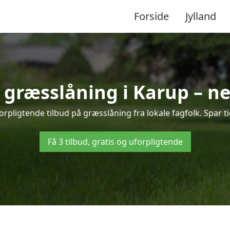
Forside
Jylland
å græsslåning i Karup – n
rpligtende tilbud på græsslåning fra lokale fagfolk. Spar t
Få 3 tilbud, gratis og uforpligtende