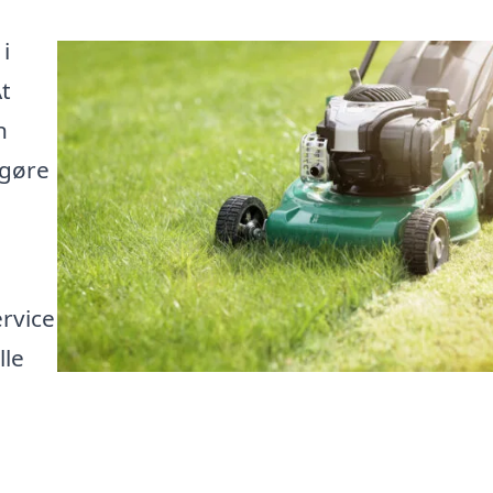
i
At
n
 gøre
ervice
lle