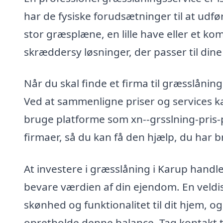
har de fysiske forudsætninger til at udf
stor græsplæne, en lille have eller et ko
skræddersy løsninger, der passer til dine
Når du skal finde et firma til græsslåning
Ved at sammenligne priser og services ka
bruge platforme som xn--grsslning-pris-p
firmaer, så du kan få den hjælp, du har 
At investere i græsslåning i Karup handl
bevare værdien af din ejendom. En veldi
skønhed og funktionalitet til dit hjem, o
opretholde denne balance. Tag kontakt ti