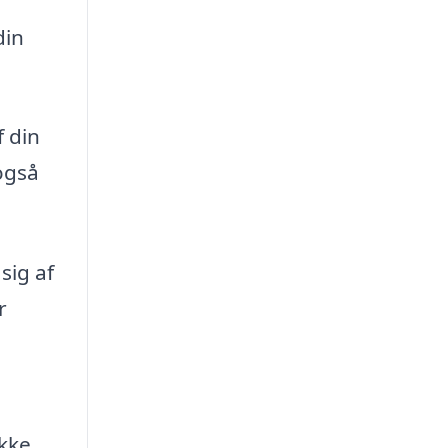
din
f din
også
sig af
r
ikke