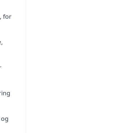
, for
,
r
ring
 og