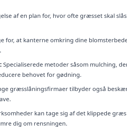
lse af en plan for, hvor ofte græsset skal slås
e for, at kanterne omkring dine blomsterbede
.
:
Specialiserede metoder såsom mulching, de
educere behovet for gødning.
e græsslåningsfirmaer tilbyder også beskæ
ave.
irksomheder kan tage sig af det klippede græs
ekymre dig om rensningen.