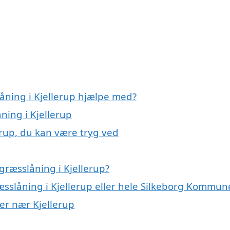
åning i Kjellerup hjælpe med?
ning i Kjellerup
erup, du kan være tryg ved
græsslåning i Kjellerup?
æsslåning i Kjellerup eller hele Silkeborg Kommun
yer nær Kjellerup