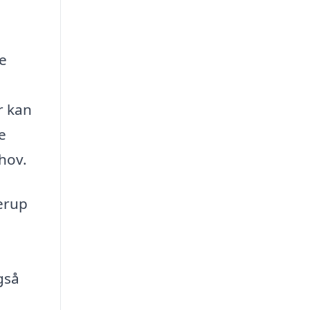
ge
r kan
e
ehov.
lerup
gså