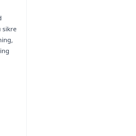
d
 sikre
ning,
ning