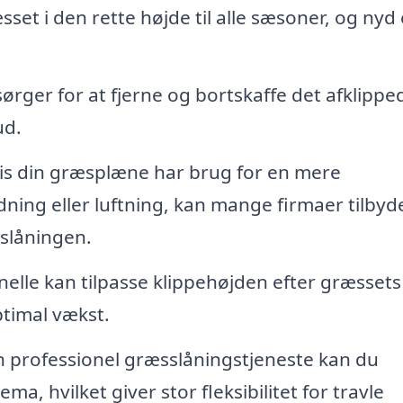
set i den rette højde til alle sæsoner, og nyd
ørger for at fjerne og bortskaffe det afklippe
ud.
s din græsplæne har brug for en mere
ng eller luftning, kan mange firmaer tilbyd
sslåningen.
elle kan tilpasse klippehøjden efter græssets
ptimal vækst.
 professionel græsslåningstjeneste kan du
a, hvilket giver stor fleksibilitet for travle