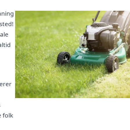
åning
 sted!
ale
ltid
serer
s
 folk