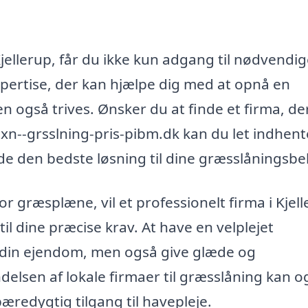
Kjellerup, får du ikke kun adgang til nødvendi
spertise, der kan hjælpe dig med at opnå en
n også trives. Ønsker du at finde et firma, de
n--grsslning-pris-pibm.dk kan du let indhent
finde den bedste løsning til dine græsslåningsb
or græsplæne, vil et professionelt firma i Kjel
til dine præcise krav. At have en velplejet
 din ejendom, men også give glæde og
ndelsen af lokale firmaer til græsslåning kan o
æredygtig tilgang til havepleje.