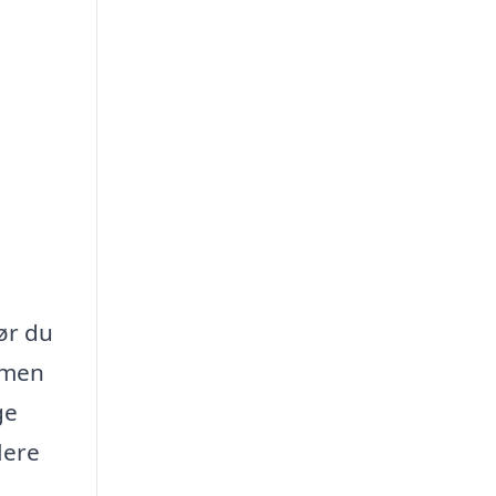
før du
, men
ge
lere