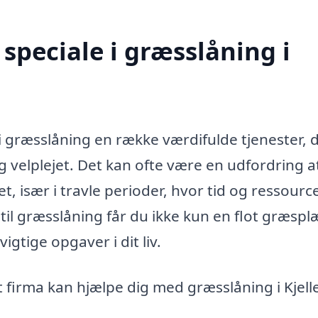
speciale i græsslåning i
 i græsslåning en række værdifulde tjenester, 
g velplejet. Det kan ofte være en udfordring a
t, især i travle perioder, hvor tid og ressourc
til græsslåning får du ikke kun en flot græspl
igtige opgaver i dit liv.
 firma kan hjælpe dig med græsslåning i Kjell