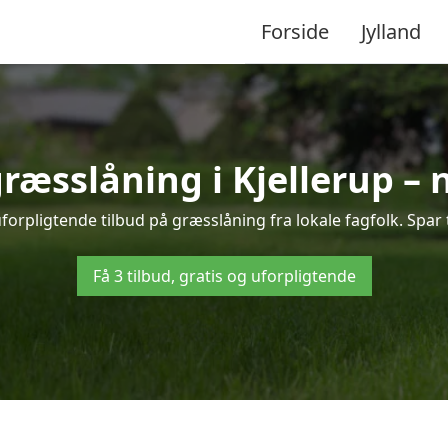
Forside
Jylland
græsslåning i Kjellerup –
uforpligtende tilbud på græsslåning fra lokale fagfolk. Spar 
Få 3 tilbud, gratis og uforpligtende