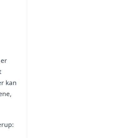
der
t
er kan
æne,
erup: