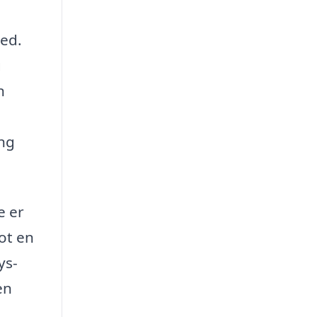
hed.
g
n
ing
e er
ot en
ys-
en