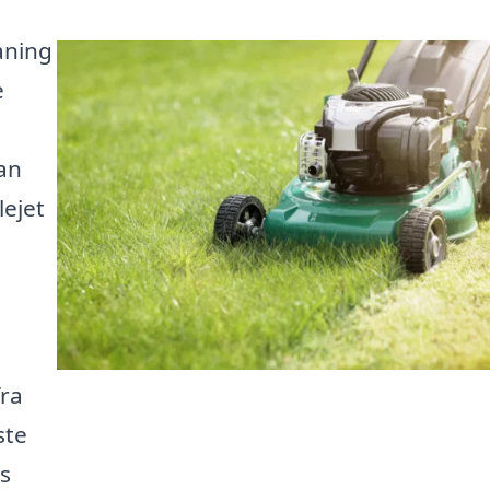
åning
e
kan
ejet
fra
ste
s