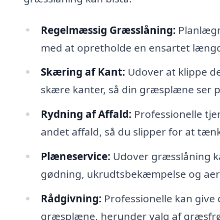
Regelmæssig Græsslåning:
Planlægn
med at opretholde en ensartet læng
Skæring af Kant:
Udover at klippe de
skære kanter, så din græsplæne ser 
Rydning af Affald:
Professionelle tje
andet affald, så du slipper for at t
Plæneservice:
Udover græsslåning ka
gødning, ukrudtsbekæmpelse og aerif
Rådgivning:
Professionelle kan give
græsplæne, herunder valg af græsf