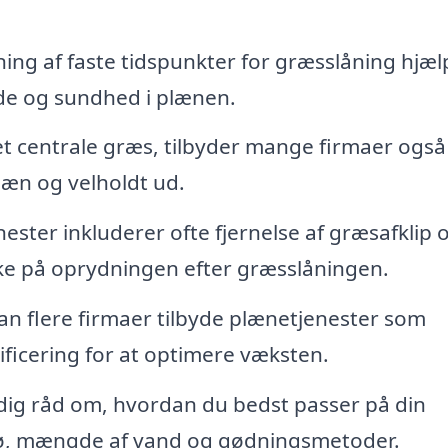
ing af faste tidspunkter for græsslåning hjæl
de og sundhed i plænen.
t centrale græs, tilbyder mange firmaer også
pæn og velholdt ud.
nester inkluderer ofte fjernelse af græsafklip 
ænke på oprydningen efter græsslåningen.
n flere firmaer tilbyde plænetjenester som
icering for at optimere væksten.
 dig råd om, hvordan du bedst passer på din
rø, mængde af vand og gødningsmetoder.