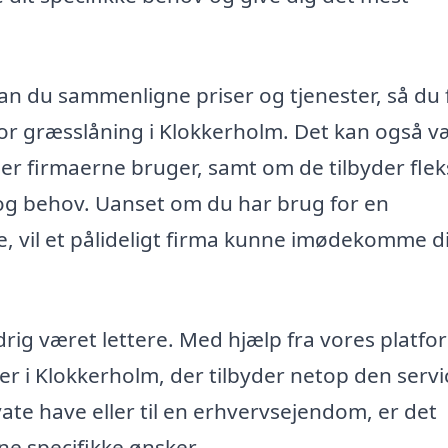
kan du sammenligne priser og tjenester, så du 
for græsslåning i Klokkerholm. Det kan også v
der firmaerne bruger, samt om de tilbyder flek
 og behov. Uanset om du har brug for en
le, vil et pålideligt firma kunne imødekomme d
drig været lettere. Med hjælp fra vores platfo
er i Klokkerholm, der tilbyder netop den servi
vate have eller til en erhvervsejendom, er det
ine specifikke ønsker.