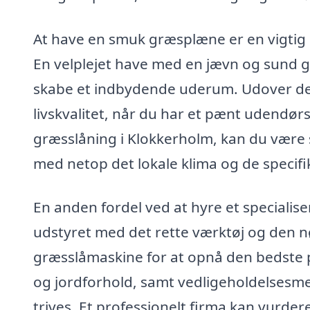
At have en smuk græsplæne er en vigtig d
En velplejet have med en jævn og sund g
skabe et indbydende uderum. Udover de p
livskvalitet, når du har et pænt udendør
græsslåning i Klokkerholm, kan du være si
med netop det lokale klima og de specifi
En anden fordel ved at hyre et specialiser
udstyret med det rette værktøj og den
græsslåmaskine for at opnå den bedste pl
og jordforhold, samt vedligeholdelsesme
trives. Et professionelt firma kan vurder