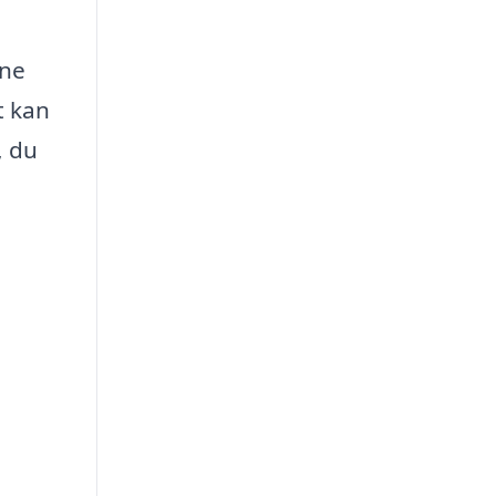
ene
t kan
, du