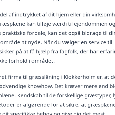
el af indtrykket af dit hjem eller din virksom
ræsplæne kan tilføje værdi til ejendommen o
raktiske fordele, kan det også bidrage til di
sområde at nyde. Når du vælger en service til
kker på at få hjælp fra fagfolk, der har erfar
kke forhold i området.
et firma til græsslåning i Klokkerholm er, at d
 nødvendige knowhow. Det kræver mere end bl
æne. Kendskab til de forskellige græstyper, l
toder er afgørende for at sikre, at græsplæn
e dit specifikke behov og give dig det mest