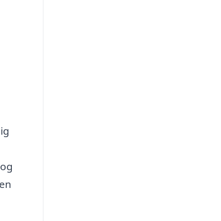
ig
 og
gen