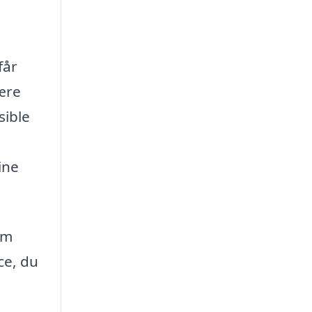
får
ære
sible
ine
rm
ce, du