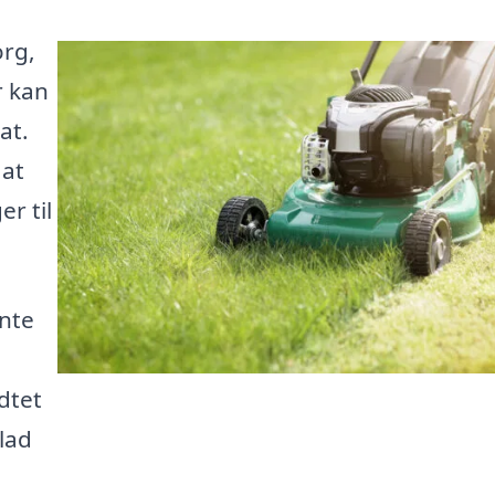
org,
r kan
at.
 at
r til
ente
dtet
lad