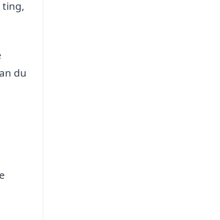
 ting,
e
kan du
g
de