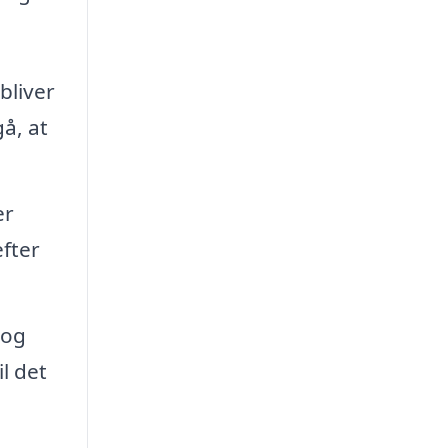
bliver
å, at
er
fter
 og
l det