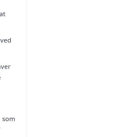
at
 ved
hver
e
, som