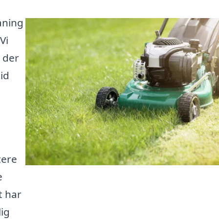
åning
Vi
 der
id
tere
e
t har
ig