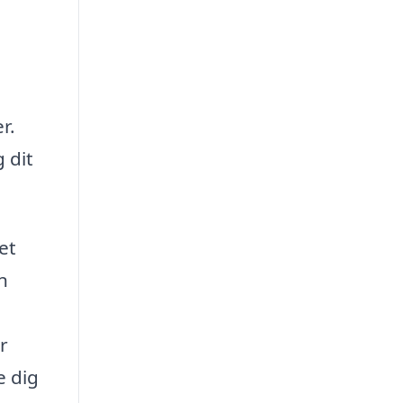
r.
 dit
et
n
r
e dig