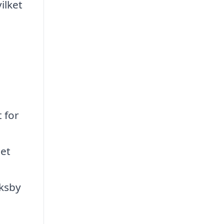
ilket
 for
det
Oksby