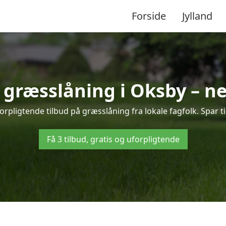
Forside
Jylland
å græsslåning i Oksby – n
rpligtende tilbud på græsslåning fra lokale fagfolk. Spar t
Få 3 tilbud, gratis og uforpligtende