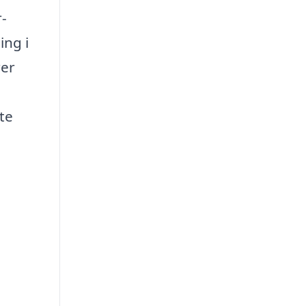
r-
ing i
rer
te