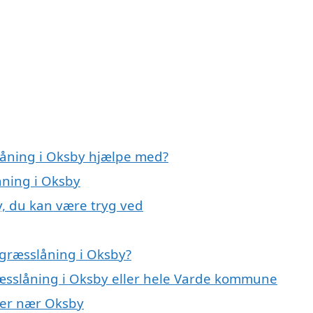
låning i Oksby hjælpe med?
åning i Oksby
y, du kan være tryg ved
græsslåning i Oksby?
ræsslåning i Oksby eller hele Varde kommune
byer nær Oksby