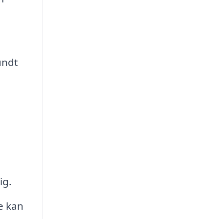
undt
ig.
e kan