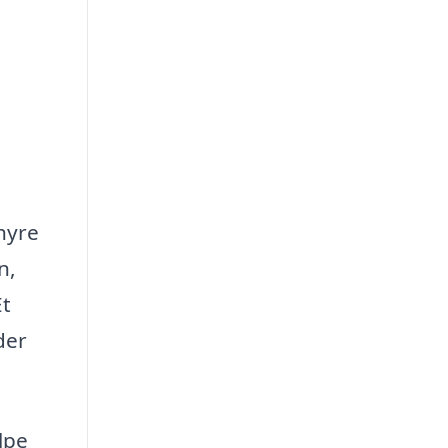
 hyre
n,
Et
der
lpe