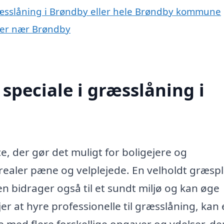
ræsslåning i Brøndby eller hele Brøndby kommune
byer nær Brøndby
speciale i græsslåning i
e, der gør det muligt for boligejere og
ealer pæne og velplejede. En velholdt græs
den bidrager også til et sundt miljø og kan øge
 at hyre professionelle til græsslåning, kan 
 med flere forskellige opgaver og ydelser, de