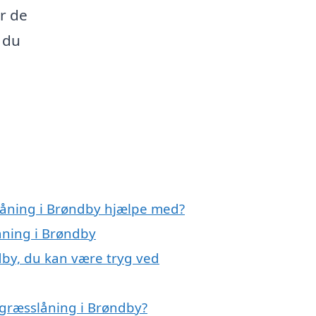
r de
 du
låning i Brøndby hjælpe med?
åning i Brøndby
dby, du kan være tryg ved
 græsslåning i Brøndby?