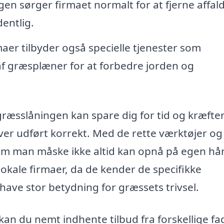
en sørger firmaet normalt for at fjerne affal
entlig.
er tilbyder også specielle tjenester som
 af græsplæner for at forbedre jorden og
 græsslåningen kan spare dig for tid og kræfter
iver udført korrekt. Med de rette værktøjer og
 som man måske ikke altid kan opnå på egen hå
okale firmaer, da de kender de specifikke
 have stor betydning for græssets trivsel.
an du nemt indhente tilbud fra forskellige fag