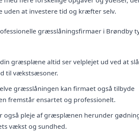
e uden at investere tid og kræfter selv.
rofessionelle græsslåningsfirmaer i Brøndby t
 din græsplæne altid ser velplejet ud ved at slå
ld til vækstsæsoner.
lve græsslåningen kan firmaet også tilbyde
en fremstår ensartet og professionelt.
er også pleje af græsplænen herunder gødnin
ets vækst og sundhed.