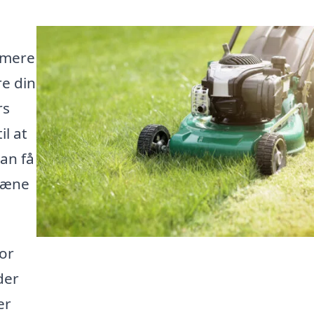
 mere
re din
rs
il at
kan få
plæne
tor
der
er