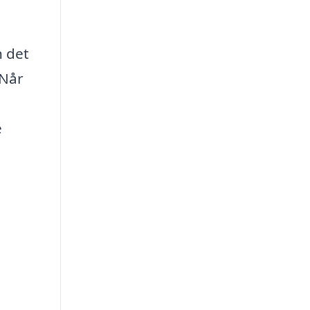
n det
 Når
e