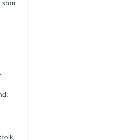
d som
,
nd.
folk,