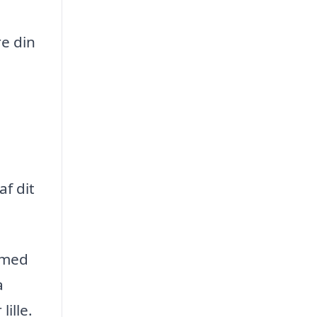
e din
f dit
g med
a
ille.