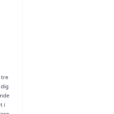
 tre
 dig
inde
t i
lere