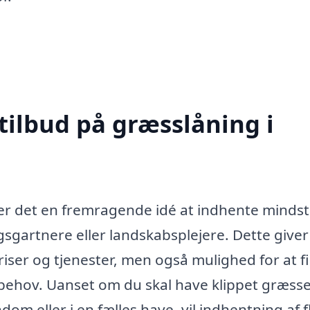
tilbud på græsslåning i
, er det en fremragende idé at indhente mindst
ægsgartnere eller landskabsplejere. Dette giver
priser og tjenester, men også mulighed for at f
 behov. Uanset om du skal have klippet græsse
om eller i en fælles have, vil indhentning af f