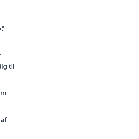
på
r
g til
om
 af