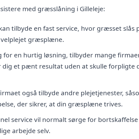
sistere med græsslåning i Gilleleje:
kan tilbyde en fast service, hvor græsset slås 
 velplejet græsplæne.
 for en hurtig løsning, tilbyder mange firmae
g et pænt resultat uden at skulle forpligte di
rmaet også tilbyde andre plejetjenester, sås
se, der sikrer, at din græsplæne trives.
el service vil normalt sørge for bortskaffelse
lige arbejde selv.