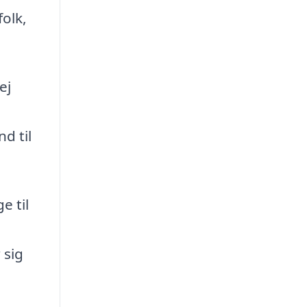
folk,
ej
d til
e til
 sig
i