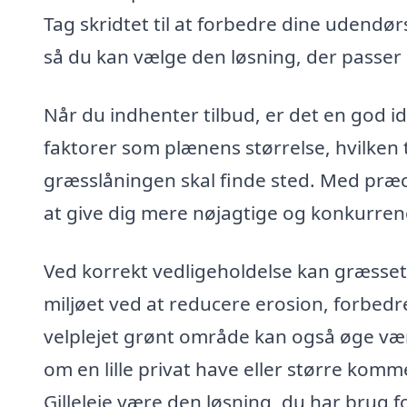
Tag skridtet til at forbedre dine udendør
så du kan vælge den løsning, der passer 
Når du indhenter tilbud, er det en god i
faktorer som plænens størrelse, hvilken 
græsslåningen skal finde sted. Med præci
at give dig mere nøjagtige og konkurren
Ved korrekt vedligeholdelse kan græsset 
miljøet ved at reducere erosion, forbedre
velplejet grønt område kan også øge vær
om en lille privat have eller større komm
Gilleleje være den løsning, du har brug fo