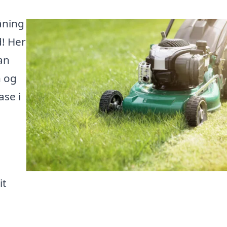
åning
d! Her
an
n og
ase i
it