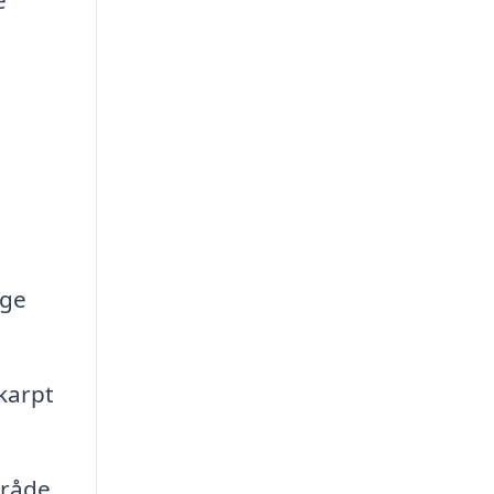
ige
karpt
mråde