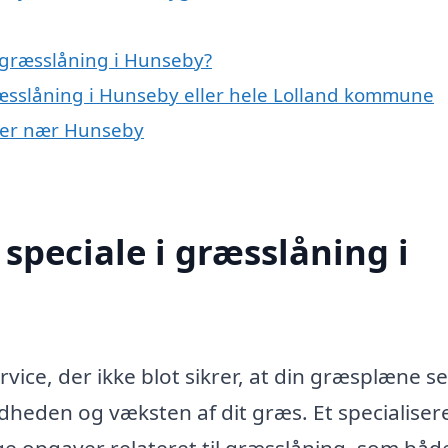
 græsslåning i Hunseby?
ræsslåning i Hunseby eller hele Lolland kommune
byer nær Hunseby
speciale i græsslåning i
vice, der ikke blot sikrer, at din græsplæne se
eden og væksten af dit græs. Et specialiser
ge opgaver relateret til græsslåning, som båd