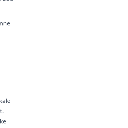
ønne
kale
t.
kke