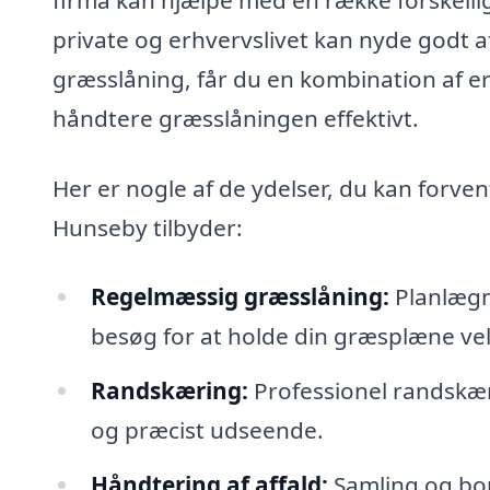
private og erhvervslivet kan nyde godt af
græsslåning, får du en kombination af erf
håndtere græsslåningen effektivt.
Her er nogle af de ydelser, du kan forven
Hunseby tilbyder:
Regelmæssig græsslåning:
Planlægni
besøg for at holde din græsplæne vel
Randskæring:
Professionel randskær
og præcist udseende.
Håndtering af affald:
Samling og bor