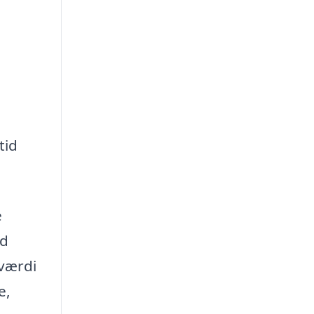
tid
e
ed
 værdi
e,