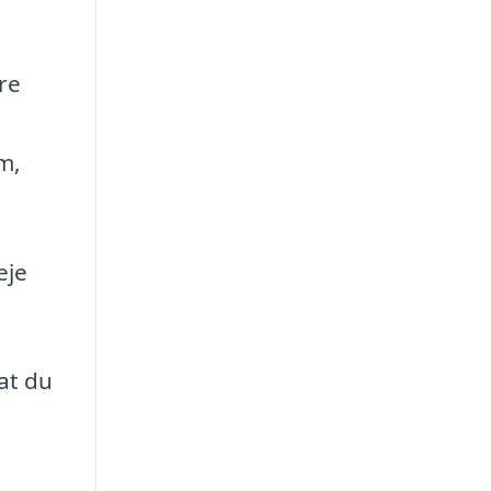
re
m,
eje
at du