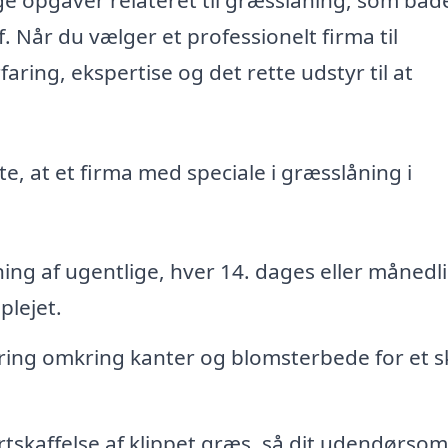
. Når du vælger et professionelt firma til
aring, ekspertise og det rette udstyr til at
te, at et firma med speciale i græsslåning i
ng af ugentlige, hver 14. dages eller månedl
plejet.
ing omkring kanter og blomsterbede for et s
tskaffelse af klippet græs, så dit udendørso