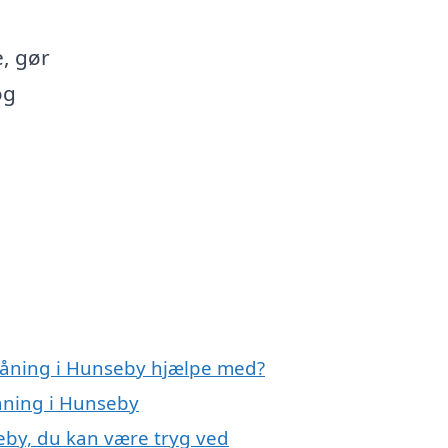
, gør
og
.
slåning i Hunseby hjælpe med?
låning i Hunseby
eby, du kan være tryg ved