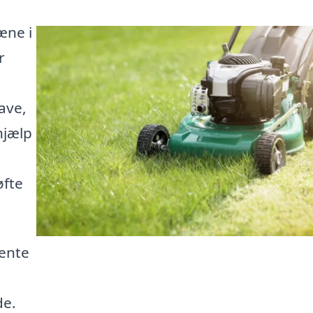
æne i
r
ave,
hjælp
øfte
hente
de.