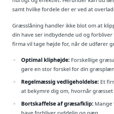
samt hvilke fordele der er ved at overla
Græsslåning handler ikke blot om at klippe
din have ser indbydende ud og forbliver s
firma vil tage højde for, når de udfører 
Optimal kliphøjde:
Forskellige græsar
gøre en stor forskel for din græspl
Regelmæssig vedligeholdelse:
Et fir
at bekymre dig om, hvornår græsset s
Bortskaffelse af græsafklip:
Mange fi
have forbliver ryddelig og pæn.