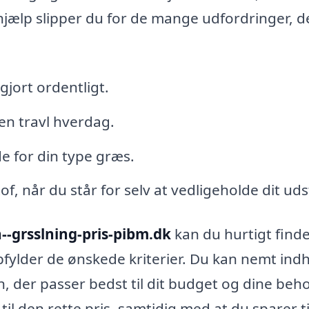
hjælp slipper du for de mange udfordringer, d
gjort ordentligt.
 en travl hverdag.
 for din type græs.
, når du står for selv at vedligeholde dit uds
--grsslning-pris-pibm.dk
kan du hurtigt finde
opfylder de ønskede kriterier. Du kan nemt ind
en, der passer bedst til dit budget og dine beho
 til den rette pris, samtidig med at du sparer t