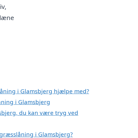
iv,
plæne
låning i Glamsbjerg hjælpe med?
åning i Glamsbjerg
sbjerg, du kan være tryg ved
 græsslåning i Glamsbjerg?