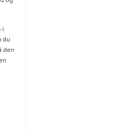
 i
m du
nå den
den