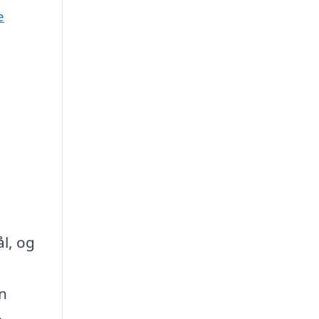
e
l, og
en
,