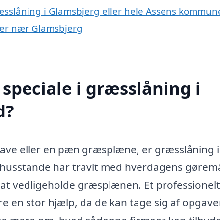
ræsslåning i Glamsbjerg eller hele Assens kommun
byer nær Glamsbjerg
speciale i græsslåning i
d?
have eller en pæn græsplæne, er græsslåning i
 husstande har travlt med hverdagens gøremå
l at vedligeholde græsplænen. Et professionelt
e en stor hjælp, da de kan tage sig af opgav
æse mere om, hvad sådanne firmaer kan tilbyde