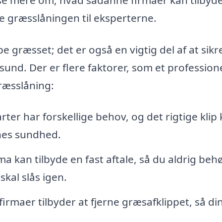
de græsslåningen til eksperterne.
 græsset; det er også en vigtig del af at sikre
und. Der er flere faktorer, som et profession
græsslåning:
ter har forskellige behov, og det rigtige klip
ænes sundhed.
ma kan tilbyde en fast aftale, så du aldrig beh
kal slås igen.
rmaer tilbyder at fjerne græsafklippet, så di