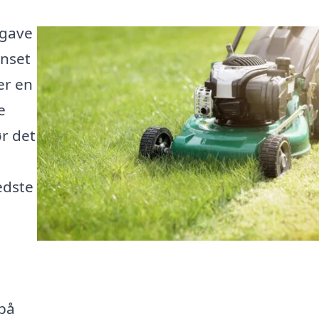
pgave
anset
er en
e
ør det
edste
 på