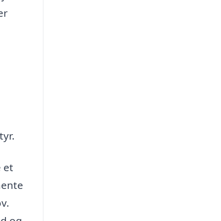
er
tyr.
 et
hente
v.
id og