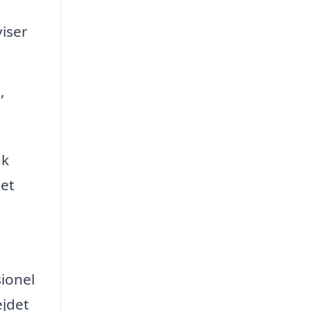
viser
,
uk
 et
sionel
ejdet