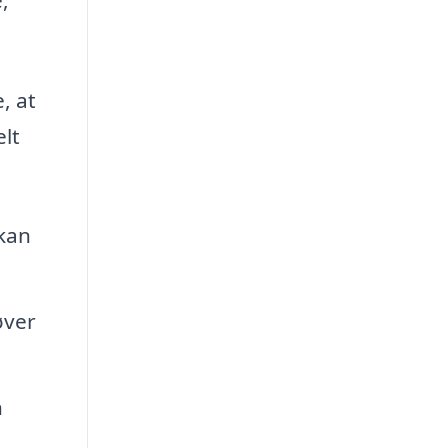
, at
elt
 kan
øver
n