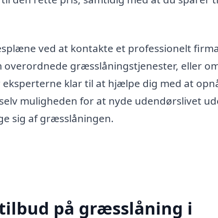
æsplæne ved at kontakte et professionelt firma
m overordnede græsslåningstjenester, eller o
 eksperterne klar til at hjælpe dig med at op
elv muligheden for at nyde udendørslivet u
ge sig af græsslåningen.
tilbud på græsslåning i