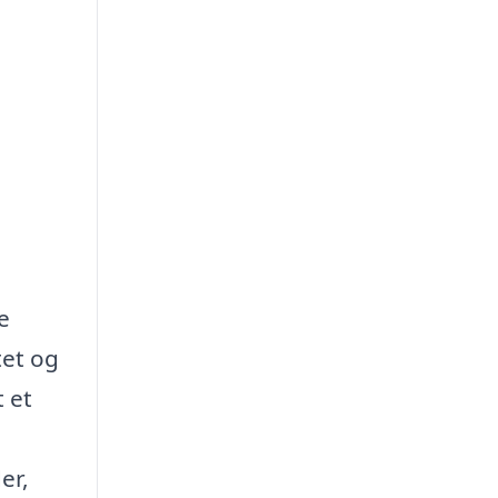
e
tet og
t et
er,