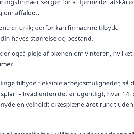
ningsfirmaer sørger for at fjerne det afskåre
g om affaldet.
e er unik; derfor kan firmaerne tilbyde
din haves størrelse og bestand.
der også pleje af plænen om vinteren, hvilket
mmer.
inge tilbyde fleksible arbejdsmuligheder, så 
idsplan – hvad enten det er ugentligt, hver 14.
n nyde en velholdt græsplæne året rundt uden