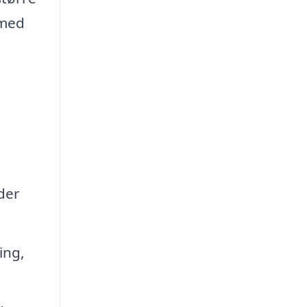
 med
der
ing,