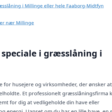
æsslåning i Millinge eller hele Faaborg-Midtfyn
yer nær Millinge
speciale i græsslåning i
ve for husejere og virksomheder, der ønsker at
lholdte. Et professionelt græsslåningsfirma 
emt for dig at vedligeholde din have eller
g energi. Uanset om du har en lille have, en 