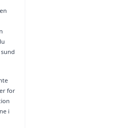
l
 en
en
du
r sund
nte
er for
tion
ne i