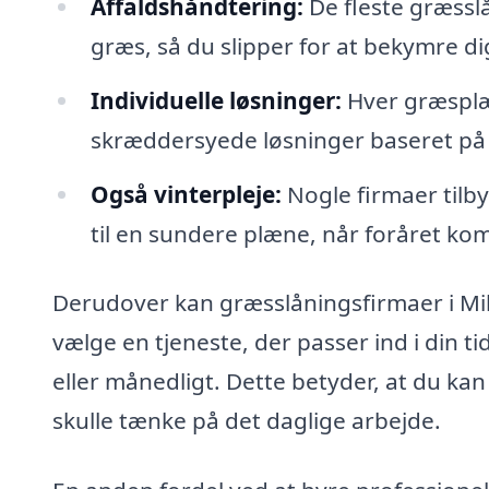
Affaldshåndtering:
De fleste græsslå
græs, så du slipper for at bekymre di
Individuelle løsninger:
Hver græsplæn
skræddersyede løsninger baseret på 
Også vinterpleje:
Nogle firmaer tilby
til en sundere plæne, når foråret ko
Derudover kan græsslåningsfirmaer i Mill
vælge en tjeneste, der passer ind i din t
eller månedligt. Dette betyder, at du ka
skulle tænke på det daglige arbejde.