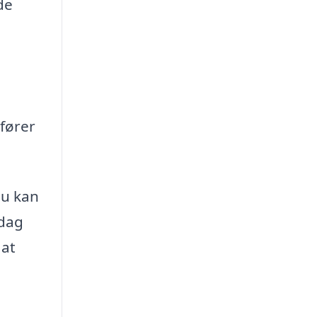
de
 fører
du kan
 dag
 at