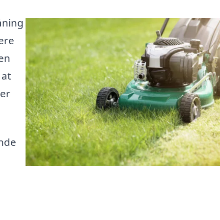
åning
ere
en
 at
der
inde