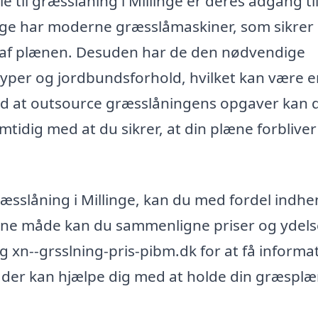
e til græsslåning i Millinge er deres adgang ti
nge har moderne græsslåmaskiner, som sikrer
g af plænen. Desuden har de den nødvendige
æstyper og jordbundsforhold, hvilket kan være 
Ved at outsource græsslåningens opgaver kan 
samtidig med at du sikrer, at din plæne forblive
græsslåning i Millinge, kan du med fordel indhe
 denne måde kan du sammenligne priser og ydels
g xn--grsslning-pris-pibm.dk for at få informa
, der kan hjælpe dig med at holde din græsplæ