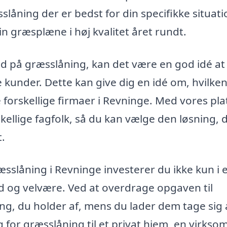
låning der er bedst for din specifikke situati
 græsplæne i høj kvalitet året rundt.
bud på græsslåning, kan det være en god idé at
e kunder. Dette kan give dig en idé om, hvilke
e forskellige firmaer i Revninge. Med vores pl
ellige fagfolk, så du kan vælge den løsning, 
t.
ræsslåning i Revninge investerer du ikke kun i 
 og velvære. Ved at overdrage opgaven til
ng, du holder af, mens du lader dem tage sig 
for græsslåning til et privat hjem, en virks