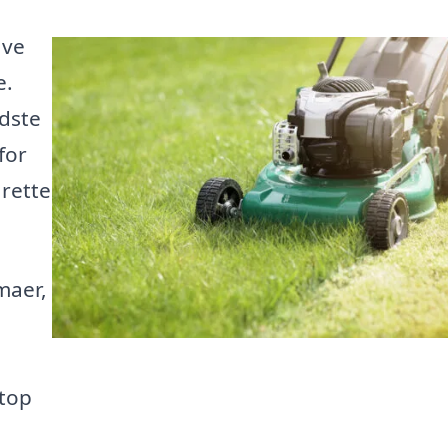
ave
e.
dste
for
 rette
maer,
etop