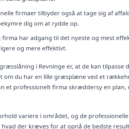
lle firmaer tilbyder også at tage sig af affal
 bekymre dig om at rydde op.
 firma har adgang til det nyeste og mest effe
tigere og mere effektivt.
 græsslåning i Revninge er, at de kan tilpasse 
set om du har en lille græsplæne ved et rækkeh
an et professionelt firma skræddersy en plan,
rhold variere i området, og de professionelle
, hvad der kræves for at opnå de bedste result