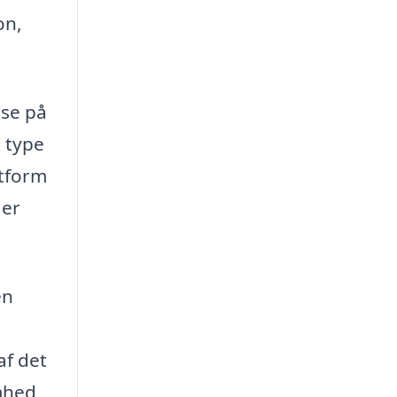
on,
 se på
n type
atform
der
en
af det
omhed