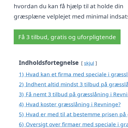
hvordan du kan få hjælp til at holde din
græsplæne velplejet med minimal indsat
Få 3 tilbud, gratis og uforpligtende
Indholdsfortegnelse
skjul
1)
Hvad kan et firma med speciale i græss
2)
Indhent altid mindst 3 tilbud på græssl
3)
Få nemt 3 tilbud på græsslåning i Revn
4)
Hvad koster græsslåning i Revninge?
5)
Hvad er med til at bestemme prisen på
6)
Oversigt over firmaer med speciale i g