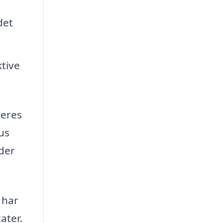
det
ktive
deres
us
 der
 har
ater.