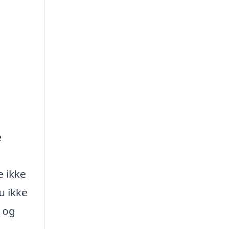
e
e ikke
u ikke
 og