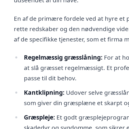
En af de primære fordele ved at hyre et p
rette redskaber og den nødvendige viden 
af de specifikke tjenester, som et firma 
Regelmæssig græsslåning:
For at ho
at slå græsset regelmæssigt. Et profes
passe til dit behov.
Kantklipning:
Udover selve græsslåni
som giver din græsplæne et skarpt o
Græspleje:
Et godt græsplejeprogram
skadedyr og sygdomme, som sikrer 