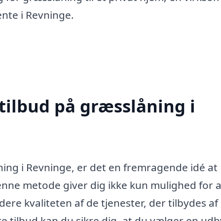
hente i Revninge.
tilbud på græsslåning i
ning i Revninge, er det en fremragende idé at
Denne metode giver dig ikke kun mulighed for a
re kvaliteten af de tjenester, der tilbydes af
e tilbud kan du sikre dig, at du vælger en udb