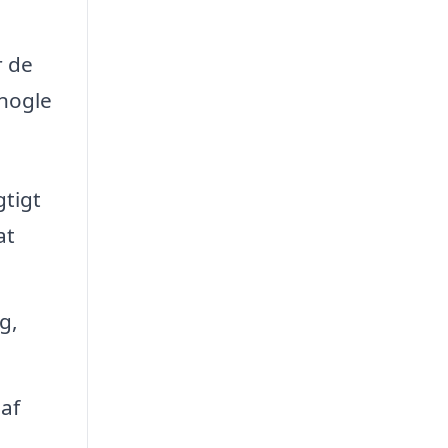
r de
 nogle
gtigt
at
g,
af