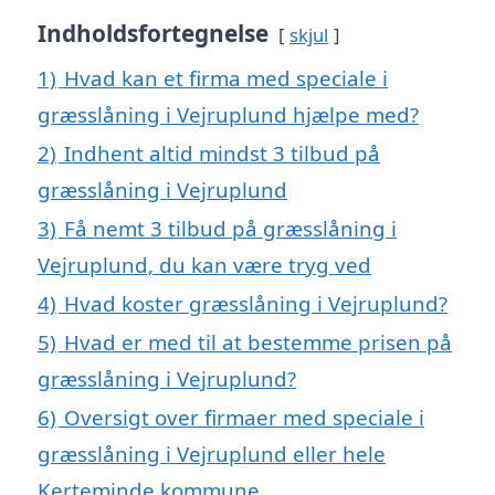
Indholdsfortegnelse
skjul
1)
Hvad kan et firma med speciale i
græsslåning i Vejruplund hjælpe med?
2)
Indhent altid mindst 3 tilbud på
græsslåning i Vejruplund
3)
Få nemt 3 tilbud på græsslåning i
Vejruplund, du kan være tryg ved
4)
Hvad koster græsslåning i Vejruplund?
5)
Hvad er med til at bestemme prisen på
græsslåning i Vejruplund?
6)
Oversigt over firmaer med speciale i
græsslåning i Vejruplund eller hele
Kerteminde kommune