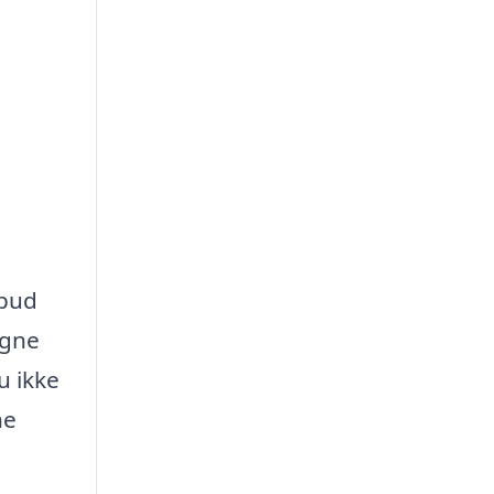
lbud
igne
u ikke
ne