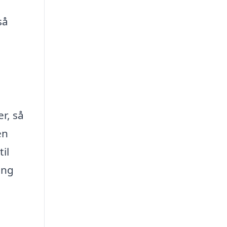
så
r, så
en
il
ing