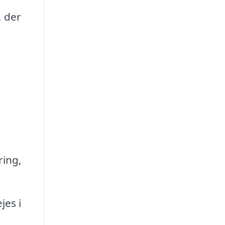
, der
ring,
jes i