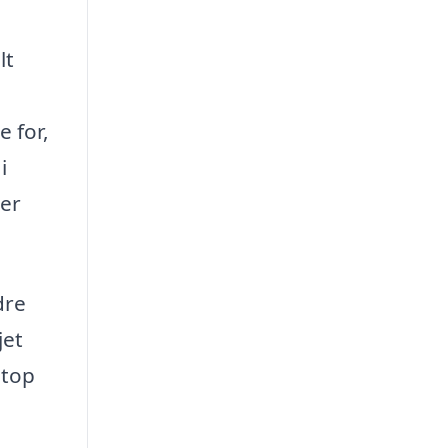
lt
 for,
i
rer
dre
jet
etop