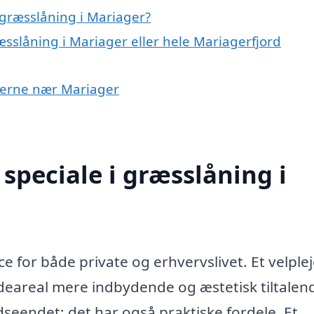
græsslåning i Mariager?
æsslåning i Mariager eller hele Mariagerfjord
byerne nær Mariager
speciale i græsslåning i
e for både private og erhvervslivet. Et velplej
udeareal mere indbydende og æstetisk tiltalen
eendet; det har også praktiske fordele. Et