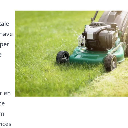
kale
 have
lper
e
r en
te
rm
ices