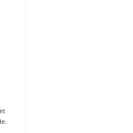
et
de.