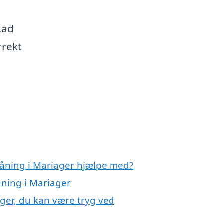
 Lad
rrekt
låning i Mariager hjælpe med?
åning i Mariager
ager, du kan være tryg ved