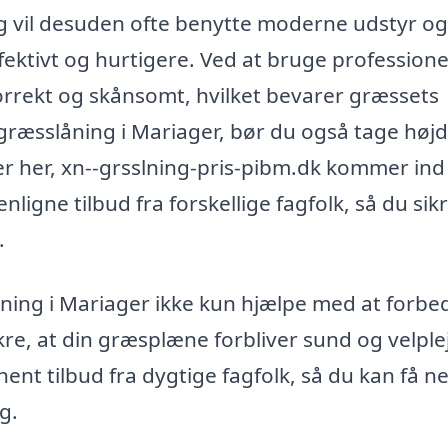
g vil desuden ofte benytte moderne udstyr og
fektivt og hurtigere. Ved at bruge professione
korrekt og skånsomt, hvilket bevarer græssets
ræsslåning i Mariager, bør du også tage højde
 er her, xn--grsslning-pris-pibm.dk kommer ind 
nligne tilbud fra forskellige fagfolk, så du sik
.
slåning i Mariager ikke kun hjælpe med at forbe
re, at din græsplæne forbliver sund og velple
hent tilbud fra dygtige fagfolk, så du kan få n
g.