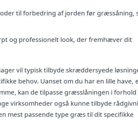
der til forbedring af jorden før græssåning, 
rpt og professionelt look, der fremhæver dit
ager vil typisk tilbyde skræddersyede løsninge
cifikke behov. Uanset om du har en lille have, 
me, kan de tilpasse græsslåningen i forhold t
ange virksomheder også kunne tilbyde rådgivn
n mest passende type græs til dit specifikke