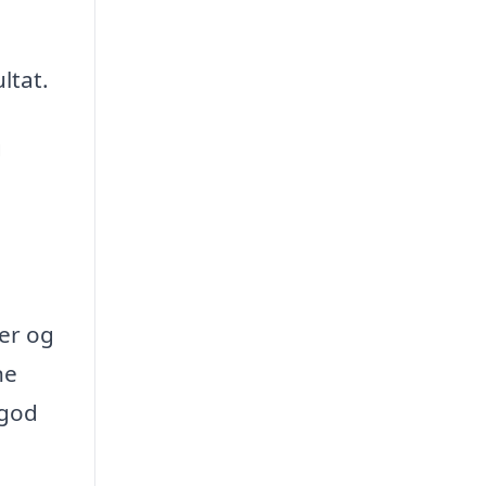
ltat.
g
er og
ne
 god