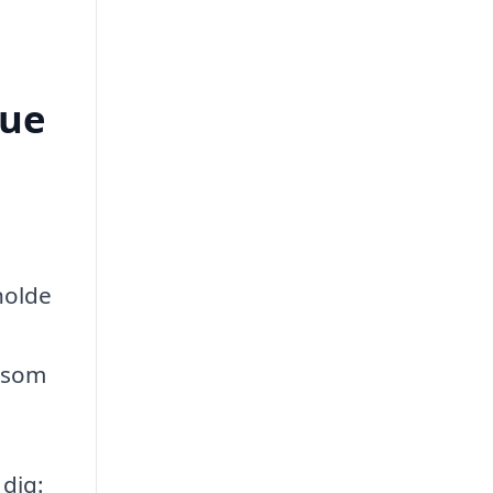
Oue
holde
, som
 dig: