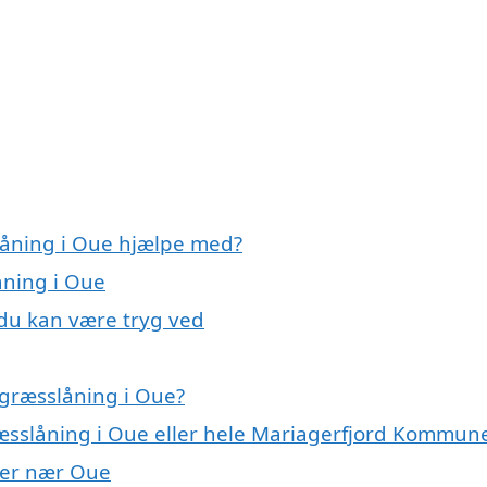
låning i Oue hjælpe med?
åning i Oue
 du kan være tryg ved
 græsslåning i Oue?
ræsslåning i Oue eller hele Mariagerfjord Kommun
byer nær Oue