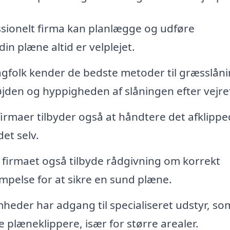
sionelt firma kan planlægge og udføre
in plæne altid er velplejet.
gfolk kender de bedste metoder til græsslåni
øjden og hyppigheden af slåningen efter vejre
rmaer tilbyder også at håndtere det afklipp
det selv.
firmaet også tilbyde rådgivning om korrekt
pelse for at sikre en sund plæne.
heder har adgang til specialiseret udstyr, so
e plæneklippere, især for større arealer.