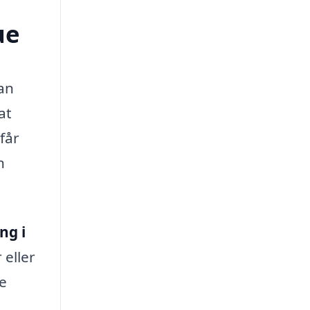
ue
kan
at
får
n
ng i
 eller
te