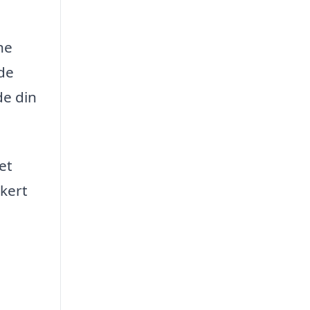
ne
de
de din
et
kkert