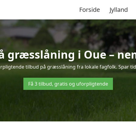
Forside
Jylland
på græsslåning i Oue – ne
pligtende tilbud på græsslåning fra lokale fagfolk. Spar ti
Få 3 tilbud, gratis og uforpligtende