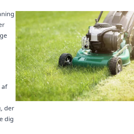
åning
er
ige
 af
, der
e dig