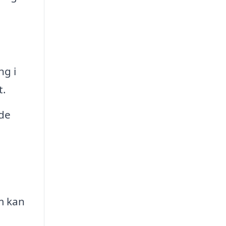
ng i
t.
ede
m kan