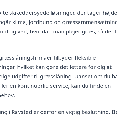
ofte skræddersyede løsninger, der tager højde
 angår klima, jordbund og græssammensætnin
old og ved, hvordan man plejer græs, så det t
ræsslåningsfirmaer tilbyder fleksible
er, hvilket kan gøre det lettere for dig at
ige udgifter til græsslåning. Uanset om du h
ler en kontinuerlig service, kan du finde en
 behov.
ing i Ravsted er derfor en vigtig beslutning. 