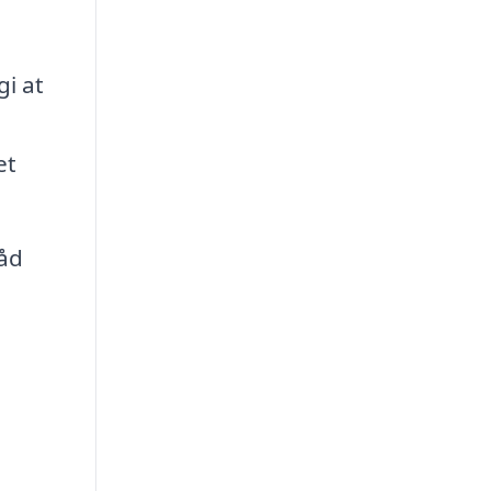
gi at
et
åd
a