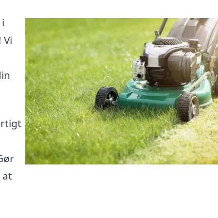
i
 Vi
din
rtigt
 Gør
 at