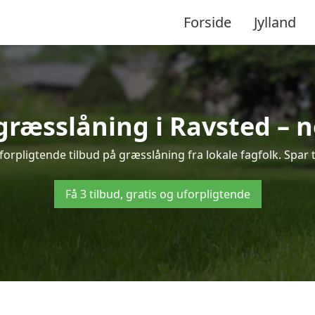
Forside
Jylland
 græsslåning i Ravsted – 
orpligtende tilbud på græsslåning fra lokale fagfolk. Spar 
Få 3 tilbud, gratis og uforpligtende