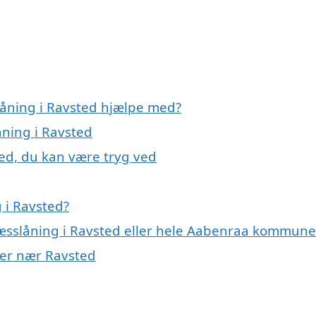
låning i Ravsted hjælpe med?
åning i Ravsted
ted, du kan være tryg ved
 i Ravsted?
ræsslåning i Ravsted eller hele Aabenraa kommune
byer nær Ravsted