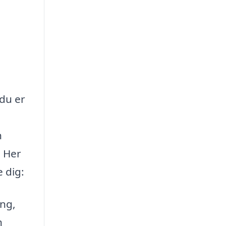
 du er
n
. Her
 dig:
ing,
n