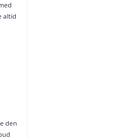
 med
 altid
ge den
lbud