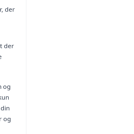
r, der
t der
e
m og
 kun
 din
r og