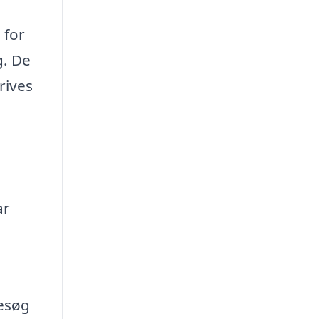
 for
g. De
rives
ar
Besøg