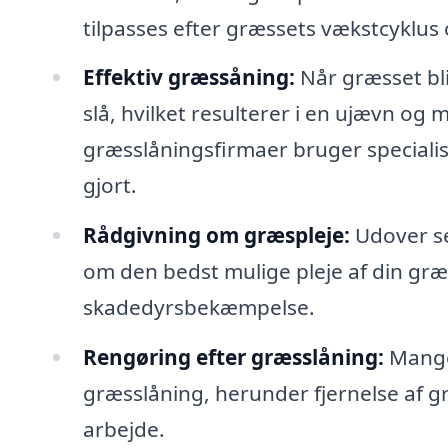
tilpasses efter græssets vækstcyklus 
Effektiv græssåning:
Når græsset bli
slå, hvilket resulterer i en ujævn og 
græsslåningsfirmaer bruger specialiser
gjort.
Rådgivning om græspleje:
Udover se
om den bedst mulige pleje af din gr
skadedyrsbekæmpelse.
Rengøring efter græsslåning:
Mange 
græsslåning, herunder fjernelse af græ
arbejde.