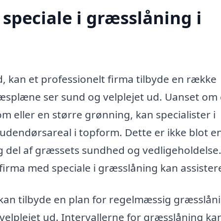
speciale i græsslåning i
, kan et professionelt firma tilbyde en række
 græsplæne ser sund og velplejet ud. Uanset om
m eller en større grønning, kan specialister i
udendørsareal i topform. Dette er ikke blot e
ig del af græssets sundhed og vedligeholdelse
firma med speciale i græsslåning kan assistere
kan tilbyde en plan for regelmæssig græsslån
 velplejet ud. Intervallerne for græsslåning ka