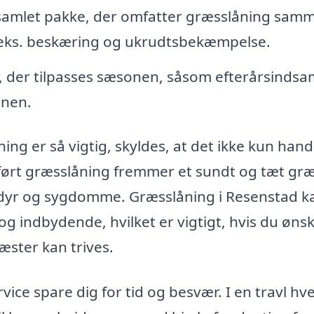
amlet pakke, der omfatter græsslåning sam
eks. beskæring og ukrudtsbekæmpelse.
, der tilpasses sæsonen, såsom efterårsindsa
ænen.
ng er så vigtig, skyldes, at det ikke kun hand
ført græsslåning fremmer et sundt og tæt græ
edyr og sygdomme. Græsslåning i Resenstad k
 indbydende, hvilket er vigtigt, hvis du ønsk
æster kan trives.
ce spare dig for tid og besvær. I en travl hv