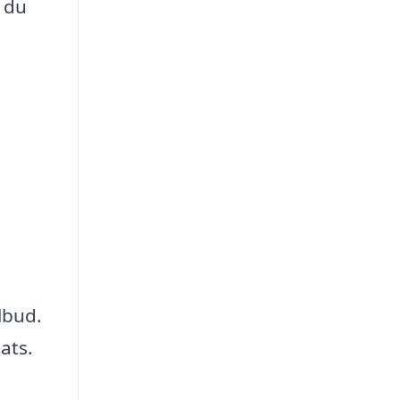
 du
lbud.
ats.