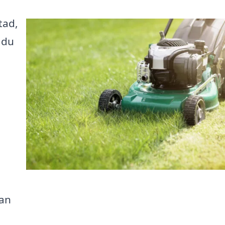
tad,
å du
n
kan