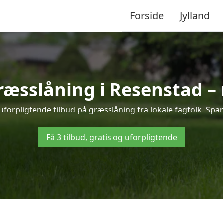
Forside
Jylland
græsslåning i Resenstad –
forpligtende tilbud på græsslåning fra lokale fagfolk. Spar
Få 3 tilbud, gratis og uforpligtende