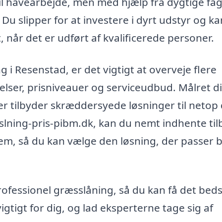
til havearbejde, men med hjælp fra dygtige fag
 slipper for at investere i dyrt udstyr og kan
, når det er udført af kvalificerede personer.
g i Resenstad, er det vigtigt at overveje flere
delser, prisniveauer og serviceudbud. Målret d
der tilbyder skræddersyede løsninger til netop 
lning-pris-pibm.dk, kan du nemt indhente ti
dem, så du kan vælge den løsning, der passer 
professionel græsslåning, så du kan få det bed
igtigt for dig, og lad eksperterne tage sig af