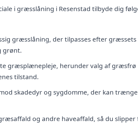
ale i græsslåning i Resenstad tilbyde dig føl
ig græsslåning, der tilpasses efter græssets
g grønt.
te græsplænepleje, herunder valg af græsfrø
nes tilstand.
mod skadedyr og sygdomme, der kan trænge 
græsaffald og andre haveaffald, så du slipper 