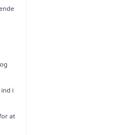
gende
 og
ind i
for at