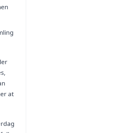
men
mling
ler
s,
an
er at
erdag