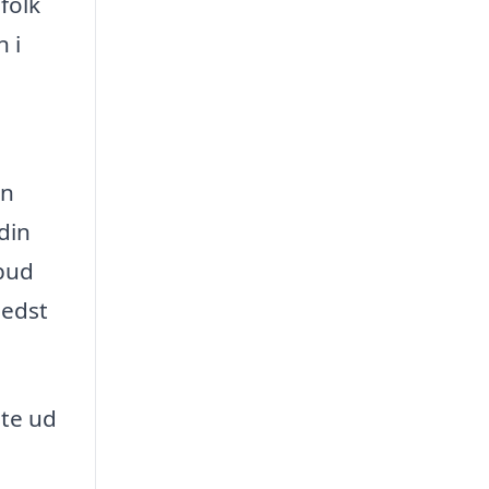
folk
 i
in
din
lbud
bedst
ste ud