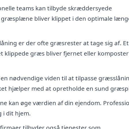
onelle teams kan tilbyde skræddersyede
in græsplæne bliver klippet i den optimale læn
åning er der ofte græsrester at tage sig af. Et
det klippede græs bliver fjernet eller komposter
en nødvendige viden til at tilpasse græsslåni
lket hjælper med at opretholde en sund græs
ne kan øge værdien af din ejendom. Professi
i dit hjem.
firmaer tilbyder også tjenester som