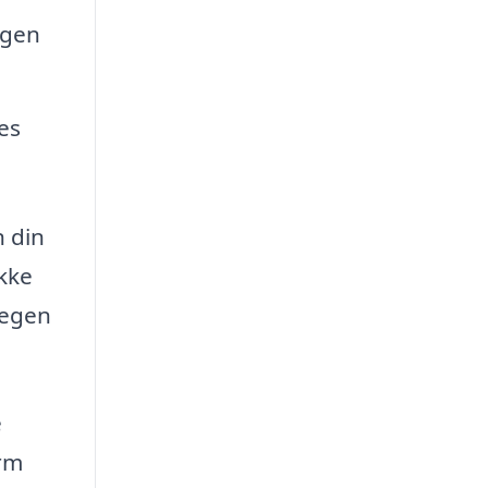
ngen
es
n din
ikke
 egen
e
orm