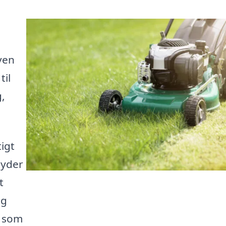
ven
til
,
igt
byder
t
og
, som