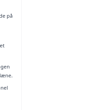
gde på
et
ngen
plæne.
onel