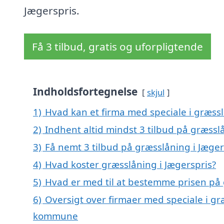
Jægerspris.
Få 3 tilbud, gratis og uforpligtende
Indholdsfortegnelse
skjul
1)
Hvad kan et firma med speciale i græss
2)
Indhent altid mindst 3 tilbud på græssl
3)
Få nemt 3 tilbud på græsslåning i Jæger
4)
Hvad koster græsslåning i Jægerspris?
5)
Hvad er med til at bestemme prisen på 
6)
Oversigt over firmaer med speciale i gr
kommune