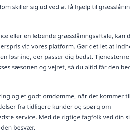
om skiller sig ud ved at få hjælp til græsslånin
ce eller en løbende græsslåningsaftale, kan 
gerspris via vores platform. Gør det let at ind
 den løsning, der passer dig bedst. Tjenesterne
sses sæsonen og vejret, så du altid får den be
faring og et godt omdømme, når det kommer ti
delser fra tidligere kunder og spørg om
edste service. Med de rigtige fagfolk ved din s
uden besvær.