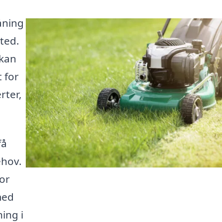
åning
sted.
 kan
 for
rter,
få
ehov.
tor
med
ing i