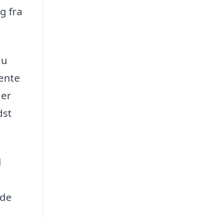
g fra
du
hente
 er
dst
l
ide