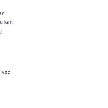
er
du kan
g
g ved