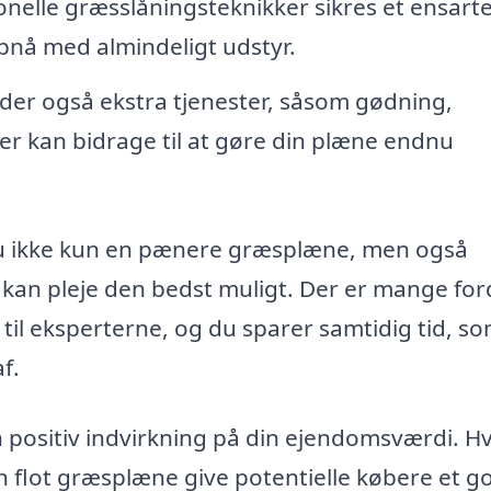
onelle græsslåningsteknikker sikres et ensart
opnå med almindeligt udstyr.
der også ekstra tjenester, såsom gødning,
r kan bidrage til at gøre din plæne endnu
du ikke kun en pænere græsplæne, men også
kan pleje den bedst muligt. Der er mange for
 til eksperterne, og du sparer samtidig tid, s
f.
positiv indvirkning på din ejendomsværdi. Hv
en flot græsplæne give potentielle købere et g