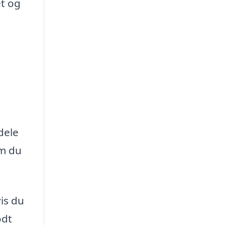
et og
dele
om du
is du
odt