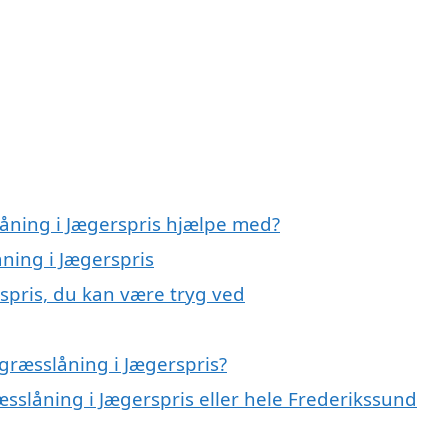
låning i Jægerspris hjælpe med?
åning i Jægerspris
spris, du kan være tryg ved
græsslåning i Jægerspris?
æsslåning i Jægerspris eller hele Frederikssund