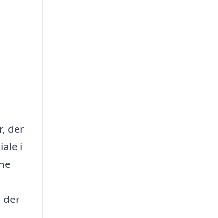
r, der
ale i
æne
 der