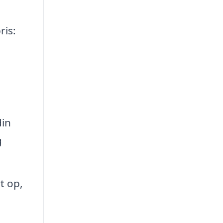
ris:
din
g
t op,