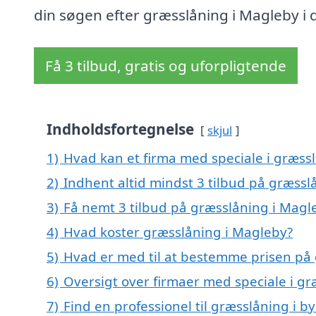
din søgen efter græsslåning i Magleby i 
Få 3 tilbud, gratis og uforpligtende
Indholdsfortegnelse
skjul
1)
Hvad kan et firma med speciale i græss
2)
Indhent altid mindst 3 tilbud på græssl
3)
Få nemt 3 tilbud på græsslåning i Magl
4)
Hvad koster græsslåning i Magleby?
5)
Hvad er med til at bestemme prisen på
6)
Oversigt over firmaer med speciale i g
7)
Find en professionel til græsslåning i 