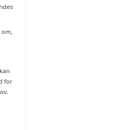
endes
d om,
 kan
d for
ov.