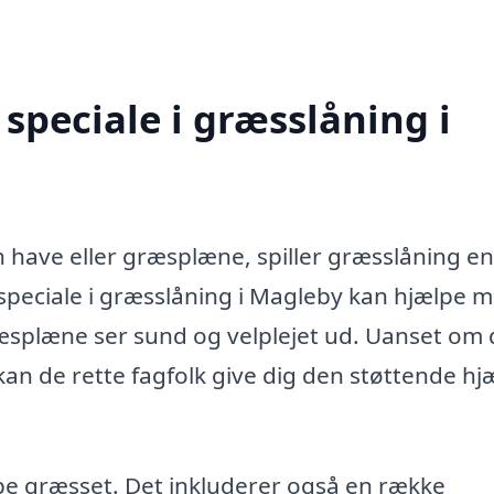
speciale i græsslåning i
n have eller græsplæne, spiller græsslåning en
d speciale i græsslåning i Magleby kan hjælpe 
ræsplæne ser sund og velplejet ud. Uanset om
 kan de rette fagfolk give dig den støttende hj
pe græsset. Det inkluderer også en række