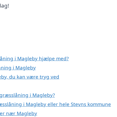
dag!
låning i Magleby hjælpe med?
åning i Magleby
eby, du kan være tryg ved
 græsslåning i Magleby?
ræsslåning i Magleby eller hele Stevns kommune
byer nær Magleby