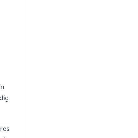
en
 dig
res