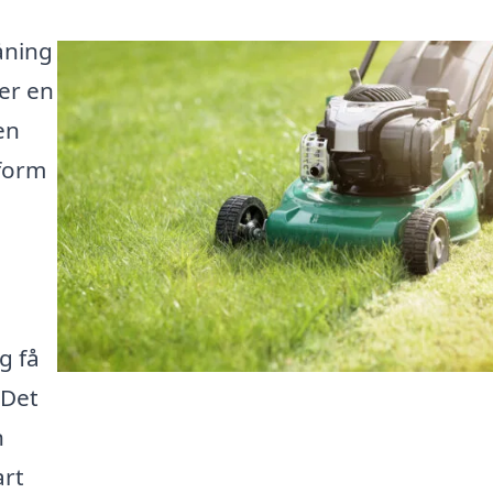
åning
er en
en
form
g få
 Det
n
art