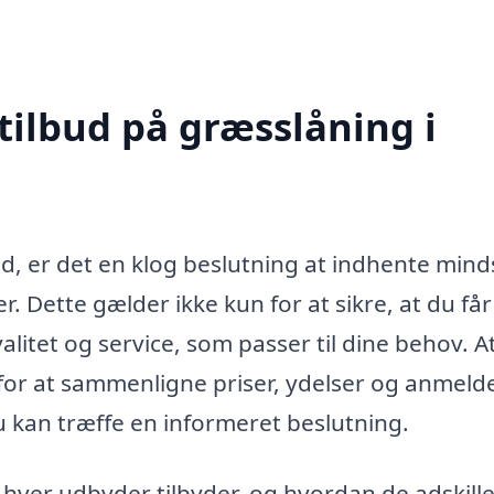
tilbud på græsslåning i
d, er det en klog beslutning at indhente minds
. Dette gælder ikke kun for at sikre, at du få
alitet og service, som passer til dine behov. A
 for at sammenligne priser, ydelser og anmeld
du kan træffe en informeret beslutning.
 hver udbyder tilbyder, og hvordan de adskille