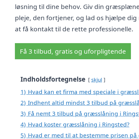
løsning til dine behov. Giv din græsplæn
pleje, den fortjener, og lad os hjælpe di
at få kontakt til de rette professionelle.
Få 3 tilbud, gratis og uforpligtende
Indholdsfortegnelse
skjul
1)
Hvad kan et firma med speciale i græss
2)
Indhent altid mindst 3 tilbud på græssl
3)
Få nemt 3 tilbud på græsslåning i Ring
4)
Hvad koster græsslåning i Ringsted?
5)
Hvad er med til at bestemme prisen på 