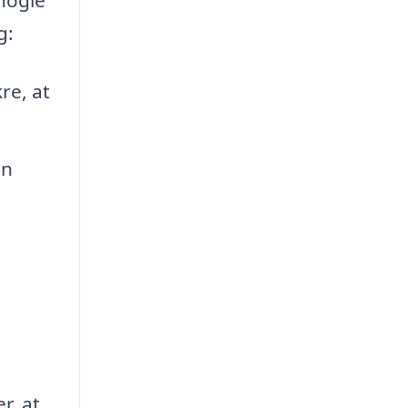
g:
re, at
en
r, at