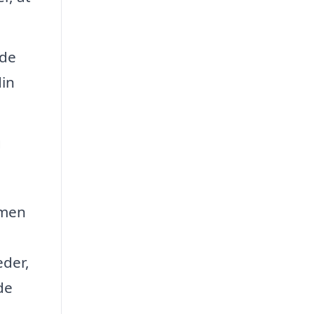
yde
din
g
 men
eder,
de