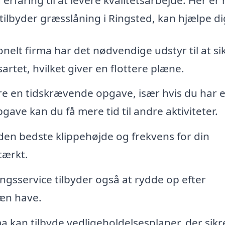
ilbyder græsslåning i Ringsted, kan hjælpe di
nelt firma har det nødvendige udstyr til at sik
sartet, hvilket giver en flottere plæne.
e en tidskrævende opgave, især hvis du har 
ave kan du få mere tid til andre aktiviteter.
 den bedste klippehøjde og frekvens for din
tærkt.
sservice tilbyder også at rydde op efter
pæn have.
a kan tilbyde vedligeholdelsesplaner, der sikre