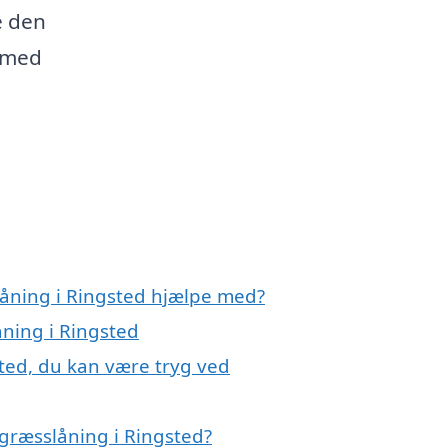
e den
g med
låning i Ringsted hjælpe med?
åning i Ringsted
sted, du kan være tryg ved
græsslåning i Ringsted?