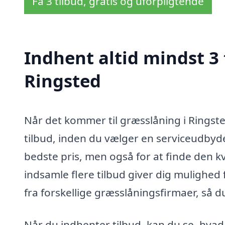
Få 3 tilbud, gratis og uforpligtende
Indhent altid mindst 3 
Ringsted
Når det kommer til græsslåning i Ringste
tilbud, inden du vælger en serviceudbyder
bedste pris, men også for at finde den kv
indsamle flere tilbud giver dig mulighed
fra forskellige græsslåningsfirmaer, så 
Når du indhenter tilbud, kan du se, hvad