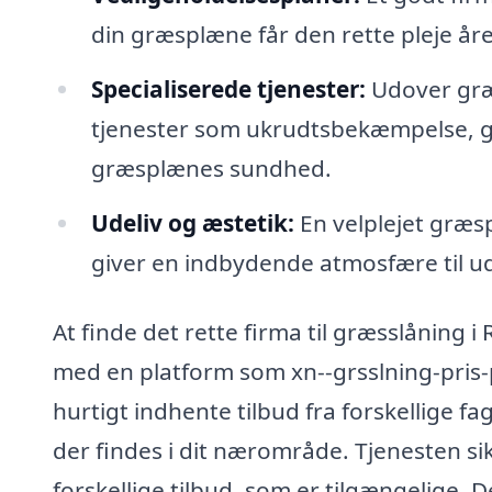
din græsplæne får den rette pleje åre
Specialiserede tjenester:
Udover græ
tjenester som ukrudtsbekæmpelse, gø
græsplænes sundhed.
Udeliv og æstetik:
En velplejet græs
giver en indbydende atmosfære til ud
At finde det rette firma til græsslånin
med en platform som xn--grsslning-pris-
hurtigt indhente tilbud fra forskellige f
der findes i dit nærområde. Tjenesten sik
forskellige tilbud, som er tilgængelige. 