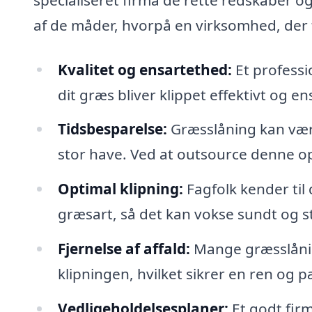
af de måder, hvorpå en virksomhed, der t
Kvalitet og ensartethed:
Et professio
dit græs bliver klippet effektivt og en
Tidsbesparelse:
Græsslåning kan vær
stor have. Ved at outsource denne opg
Optimal klipning:
Fagfolk kender til
græsart, så det kan vokse sundt og s
Fjernelse af affald:
Mange græsslåning
klipningen, hvilket sikrer en ren og 
Vedligeholdelsesplaner:
Et godt firm