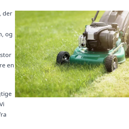
 der
n, og
stor
ære en
tige
Vi
fra