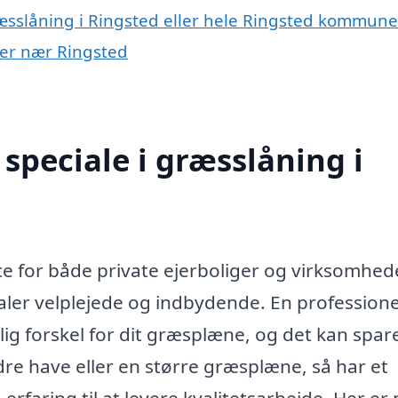
ræsslåning i Ringsted eller hele Ringsted kommune
byer nær Ringsted
speciale i græsslåning i
ce for både private ejerboliger og virksomhed
ler velplejede og indbydende. En professione
g forskel for dit græsplæne, og det kan spar
re have eller en større græsplæne, så har et
erfaring til at levere kvalitetsarbejde. Her er