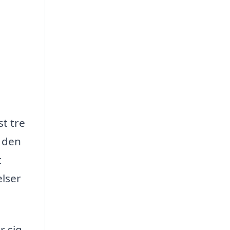
t tre
r den
t
elser
r sig