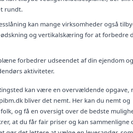
t rundt.
sslåning kan mange virksomheder også tilb
dskning og vertikalskæring for at forbedre 
plæne forbedrer udseendet af din ejendom o
endørs aktiviteter.
g i Ringsted kan være en overvældende opgave,
pibm.dk bliver det nemt. Her kan du nemt og
agfolk, og få en oversigt over de bedste muligh
rer, at du får fair priser og kan sammenligne 
Det gør det lettere at vælge en leverandør, som