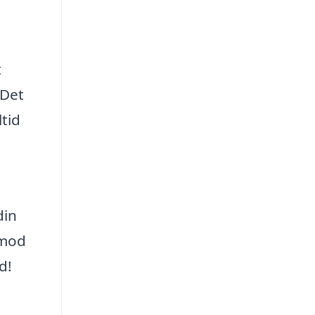
t
 Det
ltid
din
 mod
d!