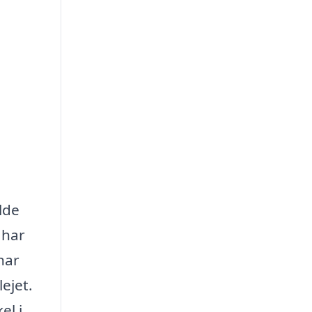
lde
 har
har
ejet.
el i