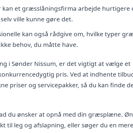
r kan et græsslåningsfirma arbejde hurtigere
selv ville kunne gøre det.
ionelle kan også rådgive om, hvilke typer gr
fikke behov, du måtte have.
ing i Sønder Nissum, er det vigtigt at vælge et
n konkurrencedygtig pris. Ved at indhente tilbu
e priser og servicepakker, så du kan finde d
hvad du ønsker at opnå med din græsplæne. Ø
t til leg og afslapning, eller søger du en mer