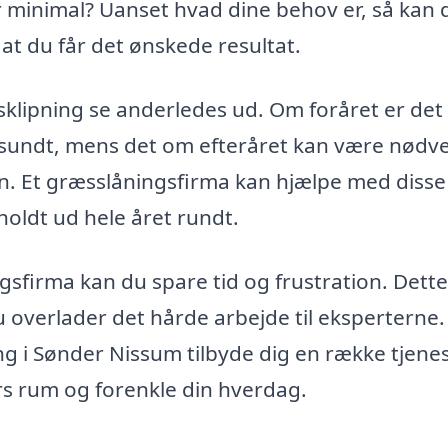
er minimal? Uanset hvad dine behov er, så kan 
 at du får det ønskede resultat.
sklipning se anderledes ud. Om foråret er det
er sundt, mens det om efteråret kan være nødv
en. Et græsslåningsfirma kan hjælpe med disse
holdt ud hele året rundt.
gsfirma kan du spare tid og frustration. Dette
u overlader det hårde arbejde til eksperterne. A
ing i Sønder Nissum tilbyde dig en række tjene
rs rum og forenkle din hverdag.