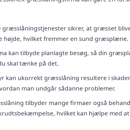
 græsslåningstjenester sikrer, at græsset bliv
te højde, hvilket fremmer en sund græsplæne.
rma kan tilbyde planlagte besøg, så din græsp
du skal tænke på det.
r kan ukorrekt græsslåning resultere i skade
, hvordan man undgår sådanne problemer.
slåning tilbyder mange firmaer også behand
rudtsbekæmpelse, hvilket kan hjælpe med at