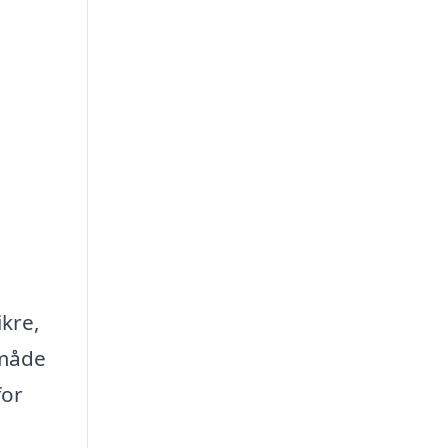
ikre,
 måde
for