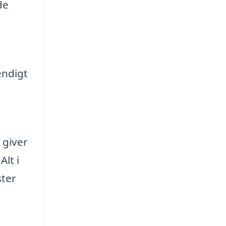
de
endigt
 giver
lt i
ster