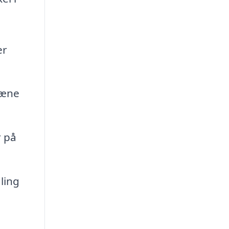
er
læne
r på
ling