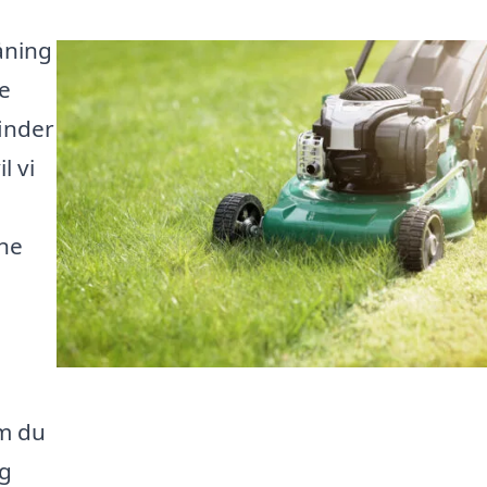
åning
e
inder
l vi
rne
e
om du
ig