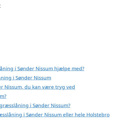
t
låning i Sønder Nissum hjælpe med?
låning i Sønder Nissum
er Nissum, du kan være tryg ved
um?
 græsslåning i Sønder Nissum?
æsslåning i Sønder Nissum eller hele Holstebro