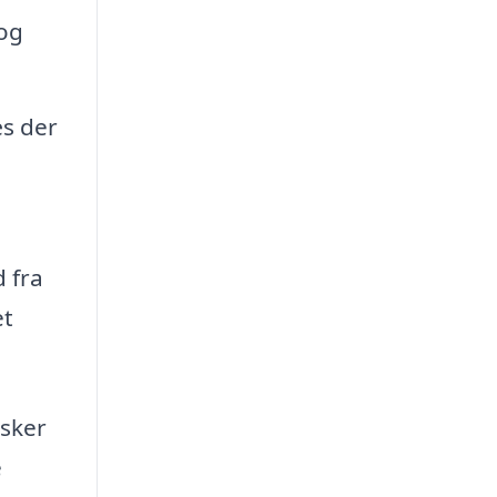
 og
æs der
d fra
et
nsker
e